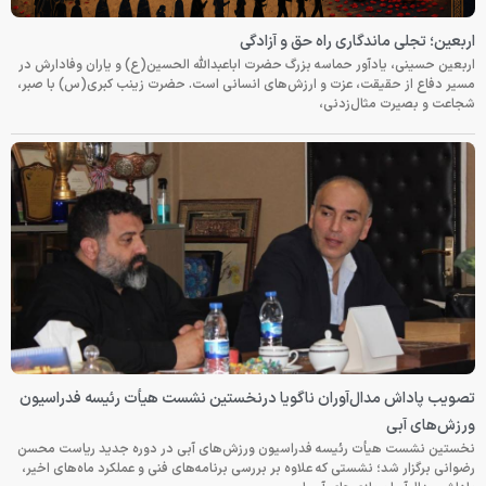
اربعین؛ تجلی ماندگاری راه حق و آزادگی
اربعین حسینی، یادآور حماسه بزرگ حضرت اباعبدالله الحسین(ع) و یاران وفادارش در
مسیر دفاع از حقیقت، عزت و ارزش‌های انسانی است. حضرت زینب کبری(س) با صبر،
شجاعت و بصیرت مثال‌زدنی،
تصویب پاداش مدال‌آوران ناگویا درنخستین نشست هیأت رئیسه فدراسیون
ورزش‌های آبی
نخستین نشست هیأت رئیسه فدراسیون ورزش‌های آبی در دوره جدید ریاست محسن
رضوانی برگزار شد؛ نشستی که علاوه بر بررسی برنامه‌های فنی و عملکرد ماه‌های اخیر،