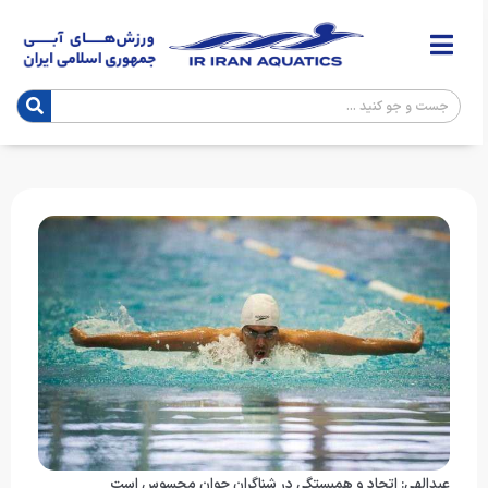
عبدالهی: اتحاد و همبستگی در شناگران جوان محسوس است