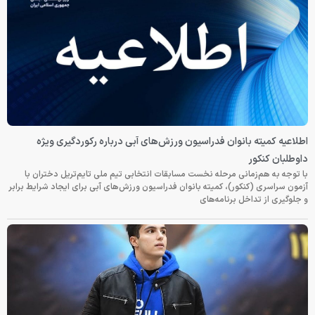
اطلاعیه کمیته بانوان فدراسیون ورزش‌های آبی درباره رکوردگیری ویژه
داوطلبان کنکور
با توجه به هم‌زمانی مرحله نخست مسابقات انتخابی تیم ملی تایم‌تریل دختران با
آزمون سراسری (کنکور)، کمیته بانوان فدراسیون ورزش‌های آبی برای ایجاد شرایط برابر
و جلوگیری از تداخل برنامه‌های