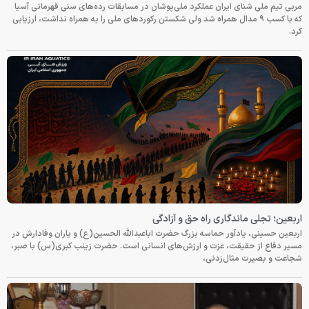
مربی تیم ملی شنای ایران عملکرد ملی‌پوشان در مسابقات رده‌های سنی قهرمانی آسیا
که با کسب ۹ مدال همراه شد ولی شکستن رکوردهای ملی را به همراه نداشت، ارزیابی
کرد.
اربعین؛ تجلی ماندگاری راه حق و آزادگی
اربعین حسینی، یادآور حماسه بزرگ حضرت اباعبدالله الحسین(ع) و یاران وفادارش در
مسیر دفاع از حقیقت، عزت و ارزش‌های انسانی است. حضرت زینب کبری(س) با صبر،
شجاعت و بصیرت مثال‌زدنی،