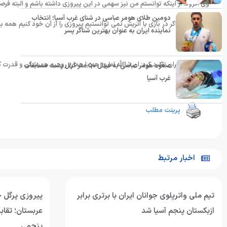
وی افزود: از اینکه توانستم من نیز سهمی در این پیروزی داشته باشم و البته فر
دومین طلای هومر عباسی در شنای غرب آسیا؛ انتخاب
عبدی گفت: اگر در بازی با اتریش نمی توانستیم پیروزی را از آن خود کنیم همه ب
نماینده ایران به عنوان بهترین شناگر پسر
ما شدند.
دروازه بان ایران تاکید کرد: ان شاالله امروز هم با همان روحیه همیشگی و قدرت 
صعود هومر عباسی به فینال ۵۰ متر کرال پشت مسابقات
غرب آسیا
انتهای پیام
پرینت مطلب
اخبار مرتبط
تیم ملی واترپلوی جوانان ایران با برتری برابر
پیروزی پرگل جو
ازبکستان پنجم آسیا شد
عربستان؛ تقابل
پنجمی