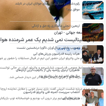
رکوردشکنی یا مدال‌آوری؛ شنای جوانان ایران در تایلند
موفق بود؟
اربعین؛ تجلی ماندگاری راه حق و آزادگی
واترپلو توسعه جهانی - تهران
عبدی: فینالیست نمی شدیم یک عمر شرمنده هوادا
تصویب پاداش مدال‌آوران ناگویا درنخستین نشست
۸ خرداد ۱۳۹۴
۰۸:۳۷
هیأت رئیسه فدراسیون ورزش‌های آبی
دروازه بان تیم ملی واترپلو ایران حضور این تیم در فینال مسابقات را حضور پر 
به گزارش روابط عمومی فدراسیون شنا،شیرجه و واترپلو، ایران در حالی توانست از
طاهریان: اردوی روسیه یکی از باکیفیت‌ترین اردوهای
سال‌های اخیر تیم ملی واترپلو بود
بان کشورمان بارها مانع از گلزنی بازیکنان حریف در این دیدار حساس شد.
سحاد عبدی درباره شکست اتریش گفت: بازی بسیار خوبی را مقابل نماینده اروچا از 
انتصاب سرپرست کمیته فنی واترپلو فدراسیون
ورزش‌های آبی
وی ادامه داد: ما در این بازی تیم برتر درون آب بودیم و خوشبختانه توپ بازیکنا