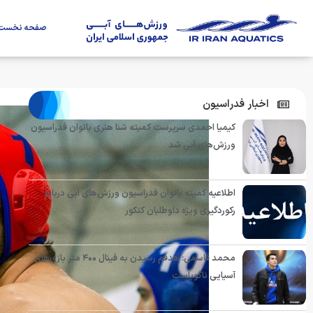
صفحه نخست
اخبار فدراسیون
کیمیا احمدی سرپرست کمیته شنا هنری بانوان فدراسیون
ورزش‌های آبی شد
اطلاعیه کمیته بانوان فدراسیون ورزش‌های آبی درباره
رکوردگیری ویژه داوطلبان کنکور
محمد قاسمی: هدفم رسیدن به فینال ۴۰۰ متر بازی‌های
آسیایی ناگویاست