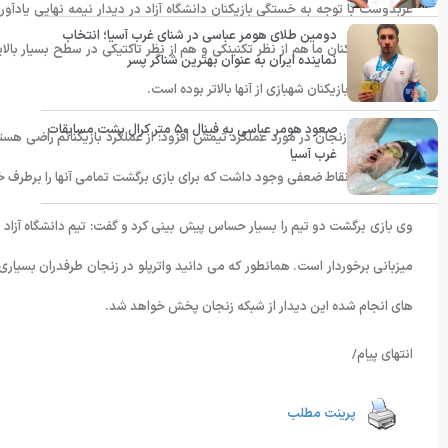
عربدوست با توجه به خستگی بازیکنان دانشگاه آزاد در دیدار نیمه نهایی یادآور 
دومین طلای هومر عباسی در شنای غرب آسیا؛ انتخاب
هستند .بازیکنان ما هم از نظر تکنینکی و هم از نظر تاکتیکی در سطح بسیار بالا
نماینده ایران به عنوان بهترین شناگر پسر
قدرت بدنی بازیکنان شهبازی از آنها بالاتر بوده است.
صعود هومر عباسی به فینال ۵۰ متر کرال پشت مسابقات
سرمربی تیم زنجان در مورد عملکرد تیمش افزود: از عملکرد بازیکنانم راضی هست
غرب آسیا
دانشگاه آزاد نقاط ضعفی وجود داشت که برای بازی برگشت تمامی آنها را برطرف خ
وی بازی برگشت دو تیم را بسیار حساس پیش بینی کرد و گفت: تیم دانشگاه آزاد ت
میزبانی برخوردار است. همانطور که می دانید واترپلو در زنجان طرفدران بسیاری دا
های انجام شده این دیدار از شبکه زنجان پخش خواهد شد.
انتهای پیام/
پرینت مطلب