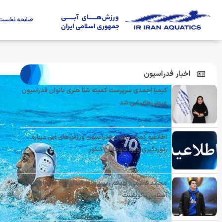
صفحه نخست
اخبار فدراسیون
کیمیا احمدی سرپرست کمیته شنا هنری بانوان فدراسیون
ورزش‌های آبی شد
اطلاعیه کمیته بانوان فدراسیون ورزش‌های آبی درباره
رکوردگیری ویژه داوطلبان کنکور
محمد قاسمی: هدفم رسیدن به فینال ۴۰۰ متر بازی‌های
آسیایی ناگویاست