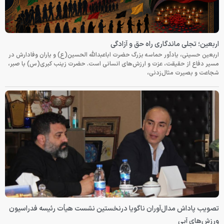
اربعین؛ تجلی ماندگاری راه حق و آزادگی
اربعین حسینی، یادآور حماسه بزرگ حضرت اباعبدالله الحسین(ع) و یاران وفادارش در
مسیر دفاع از حقیقت، عزت و ارزش‌های انسانی است. حضرت زینب کبری(س) با صبر،
شجاعت و بصیرت مثال‌زدنی،
تصویب پاداش مدال‌آوران ناگویا درنخستین نشست هیأت رئیسه فدراسیون
ورزش‌های آبی