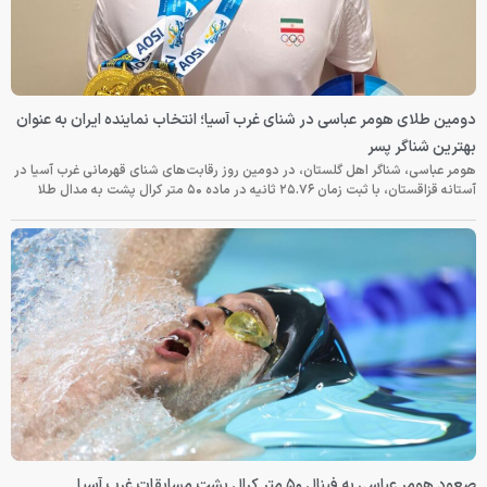
دومین طلای هومر عباسی در شنای غرب آسیا؛ انتخاب نماینده ایران به عنوان
بهترین شناگر پسر
هومر عباسی، شناگر اهل گلستان، در دومین روز رقابت‌های شنای قهرمانی غرب آسیا در
آستانه قزاقستان، با ثبت زمان ۲۵.۷۶ ثانیه در ماده ۵۰ متر کرال پشت به مدال طلا
صعود هومر عباسی به فینال ۵۰ متر کرال پشت مسابقات غرب آسیا