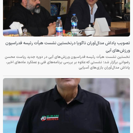
تصویب پاداش مدال‌آوران ناگویا درنخستین نشست هیأت رئیسه فدراسیون
ورزش‌های آبی
نخستین نشست هیأت رئیسه فدراسیون ورزش‌های آبی در دوره جدید ریاست محسن
رضوانی برگزار شد؛ نشستی که علاوه بر بررسی برنامه‌های فنی و عملکرد ماه‌های اخیر،
پاداش مدال‌آوران بازی‌های آسیایی