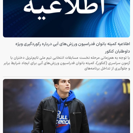
اطلاعیه کمیته بانوان فدراسیون ورزش‌های آبی درباره رکوردگیری ویژه
داوطلبان کنکور
با توجه به هم‌زمانی مرحله نخست مسابقات انتخابی تیم ملی تایم‌تریل دختران با
آزمون سراسری (کنکور)، کمیته بانوان فدراسیون ورزش‌های آبی برای ایجاد شرایط برابر
و جلوگیری از تداخل برنامه‌های