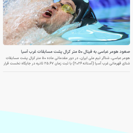
صعود هومر عباسی به فینال ۵۰ متر کرال پشت مسابقات غرب آسیا
هومر عباسی، شناگر تیم ملی ایران، در دور مقدماتی ماده ۵۰ متر کرال پشت مسابقات
شنای قهرمانی غرب آسیا (آستانه ۲۰۲۶) با ثبت زمان ۲۵.۶۷ ثانیه در جایگاه نخست قرار