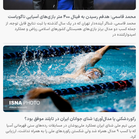
محمد قاسمی: هدفم رسیدن به فینال ۴۰۰ متر بازی‌های آسیایی ناگویاست
محمد قاسمی، شناگر آینده‌دار تهران که در یک سال گذشته با ثبت نتایج قابل توجه، از
جمله کسب دو مدال برنز بازی‌های همبستگی کشورهای اسلامی ریاض و عملکرد
امیدوارکننده در
رکوردشکنی یا مدال‌آوری؛ شنای جوانان ایران در تایلند موفق بود؟
مربی تیم ملی شنای ایران عملکرد ملی‌پوشان در مسابقات رده‌های سنی قهرمانی آسیا
که با کسب ۹ مدال همراه شد ولی شکستن رکوردهای ملی را به همراه نداشت، ارزیابی
کرد.