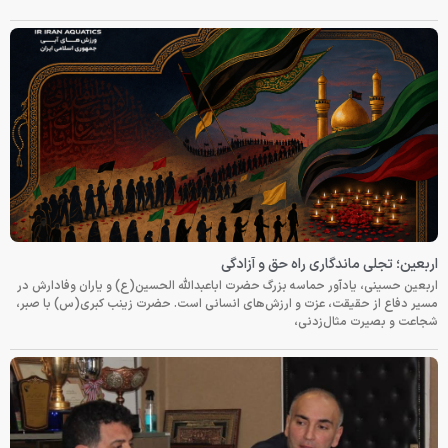
اربعین؛ تجلی ماندگاری راه حق و آزادگی
اربعین حسینی، یادآور حماسه بزرگ حضرت اباعبدالله الحسین(ع) و یاران وفادارش در
مسیر دفاع از حقیقت، عزت و ارزش‌های انسانی است. حضرت زینب کبری(س) با صبر،
شجاعت و بصیرت مثال‌زدنی،