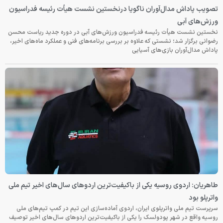
تصویب پاداش مدال‌آوران ناگویا درنخستین نشست هیأت رئیسه فدراسیون
ورزش‌های آبی
نخستین نشست هیأت رئیسه فدراسیون ورزش‌های آبی در دوره جدید ریاست محسن
رضوانی برگزار شد؛ نشستی که علاوه بر بررسی برنامه‌های فنی و عملکرد ماه‌های اخیر،
پاداش مدال‌آوران بازی‌های آسیایی
طاهریان: اردوی روسیه یکی از باکیفیت‌ترین اردوهای سال‌های اخیر تیم ملی
واترپلو بود
سرپرست تیم ملی واترپلوی ایران، اردوی آماده‌سازی این تیم در کمپ تیم‌های ملی
روسیه واقع در شهر پودولسک را یکی از باکیفیت‌ترین اردوهای سال‌های اخیر توصیف