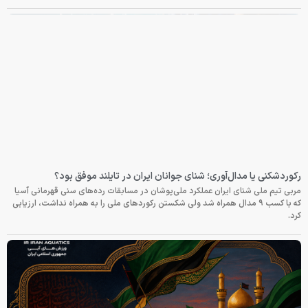
رکوردشکنی یا مدال‌آوری؛ شنای جوانان ایران در تایلند موفق بود؟
مربی تیم ملی شنای ایران عملکرد ملی‌پوشان در مسابقات رده‌های سنی قهرمانی آسیا
که با کسب ۹ مدال همراه شد ولی شکستن رکوردهای ملی را به همراه نداشت، ارزیابی
کرد.