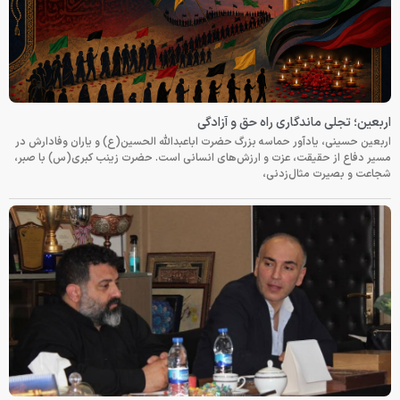
اربعین؛ تجلی ماندگاری راه حق و آزادگی
اربعین حسینی، یادآور حماسه بزرگ حضرت اباعبدالله الحسین(ع) و یاران وفادارش در
مسیر دفاع از حقیقت، عزت و ارزش‌های انسانی است. حضرت زینب کبری(س) با صبر،
شجاعت و بصیرت مثال‌زدنی،