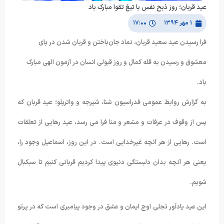
عید قربان؛ روز ذبح نفس با تیغ تقوا مبارک باد
۱ مهر ۱۳۹۴
۱۷:۰۰
فرا رسیدن عید سعید قربان، نماد جان‌باختن و قربان شدن در پای
معشوق و رسیدن به قله کمال و روز قبولی انسان در آزمون الهی مبارک
باد.
به گزارش روابط عمومی فدراسیون شنا، شیرجه و واترپلو؛ عید قربان که
پس از وقوف در عرفات و مشعر و منا فرا مى رسد، عید رهایى از تعلقات
است. رهایى از هر آنچه غیرخدایى است. در این روز، اسماعیل وجود را،
یعنى هر آنچه بدان دلبستگى دنیوى پیدا کردیم قربانى کنیم تا سبکبال
شویم.
این عید یادآور تجلی اوج ایمان و عشق در وجود پیامبری است که در پرتو