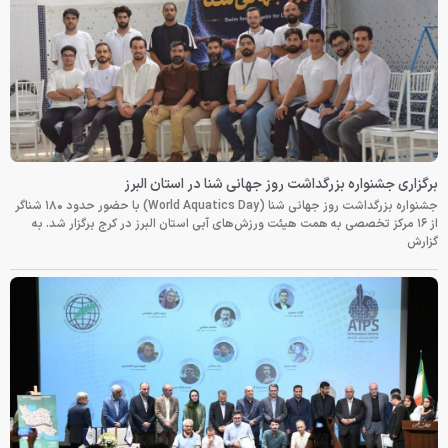
برگزاری جشنواره بزرگداشت روز جهانی شنا در استان البرز
جشنواره بزرگداشت روز جهانی شنا (World Aquatics Day) با حضور حدود ۱۸۰ شناگر
از ۱۶ مرکز تخصصی به همت هیئت ورزش‌های آبی استان البرز در کرج برگزار شد. به
گزارش