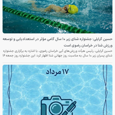
حسین گرایلی: جشنواره شنای زیر ۱۰ سال گامی مؤثر در استعدادیابی و توسعه
ورزش شنا در خراسان رضوی است
حسین گرایلی، رئیس هیأت ورزش‌های آبی خراسان رضوی، با اشاره به برگزاری جشنواره
شنای پسران زیر ۱۰ سال به مناسبت روز جهانی شنا اظهار کرد: این جشنواره روز جمعه‌ ۱۶