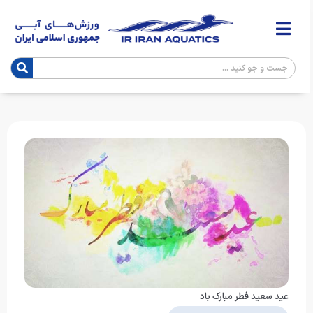
عید سعید فطر مبارک باد