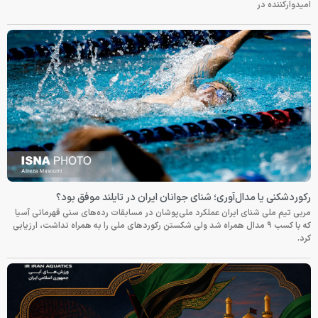
امیدوارکننده در
رکوردشکنی یا مدال‌آوری؛ شنای جوانان ایران در تایلند موفق بود؟
مربی تیم ملی شنای ایران عملکرد ملی‌پوشان در مسابقات رده‌های سنی قهرمانی آسیا
که با کسب ۹ مدال همراه شد ولی شکستن رکوردهای ملی را به همراه نداشت، ارزیابی
کرد.