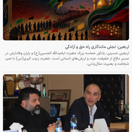
اربعین؛ تجلی ماندگاری راه حق و آزادگی
اربعین حسینی، یادآور حماسه بزرگ حضرت اباعبدالله الحسین(ع) و یاران وفادارش در
مسیر دفاع از حقیقت، عزت و ارزش‌های انسانی است. حضرت زینب کبری(س) با صبر،
شجاعت و بصیرت مثال‌زدنی،