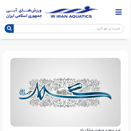
عید سعید مبعث مبارک باد