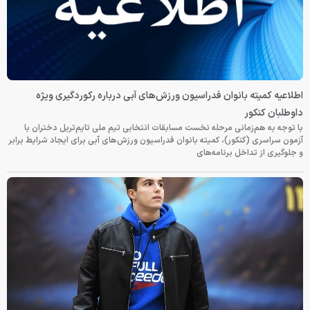
اطلاعیه کمیته بانوان فدراسیون ورزش‌های آبی درباره رکوردگیری ویژه
داوطلبان کنکور
با توجه به هم‌زمانی مرحله نخست مسابقات انتخابی تیم ملی تایم‌تریل دختران با
آزمون سراسری (کنکور)، کمیته بانوان فدراسیون ورزش‌های آبی برای ایجاد شرایط برابر
و جلوگیری از تداخل برنامه‌های