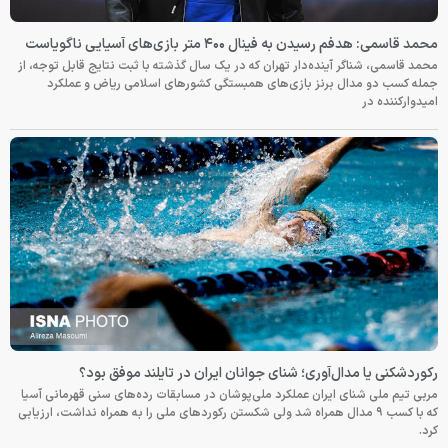
محمد قاسمی: هدفم رسیدن به فینال ۴۰۰ متر بازی‌های آسیایی ناگویاست
محمد قاسمی، شناگر آینده‌دار تهران که در یک سال گذشته با ثبت نتایج قابل توجه، از
جمله کسب دو مدال برنز بازی‌های همبستگی کشورهای اسلامی ریاض و عملکرد
امیدوارکننده در
رکوردشکنی یا مدال‌آوری؛ شنای جوانان ایران در تایلند موفق بود؟
مربی تیم ملی شنای ایران عملکرد ملی‌پوشان در مسابقات رده‌های سنی قهرمانی آسیا
که با کسب ۹ مدال همراه شد ولی شکستن رکوردهای ملی را به همراه نداشت، ارزیابی
کرد.