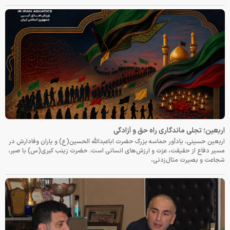
اربعین؛ تجلی ماندگاری راه حق و آزادگی
اربعین حسینی، یادآور حماسه بزرگ حضرت اباعبدالله الحسین(ع) و یاران وفادارش در
مسیر دفاع از حقیقت، عزت و ارزش‌های انسانی است. حضرت زینب کبری(س) با صبر،
شجاعت و بصیرت مثال‌زدنی،