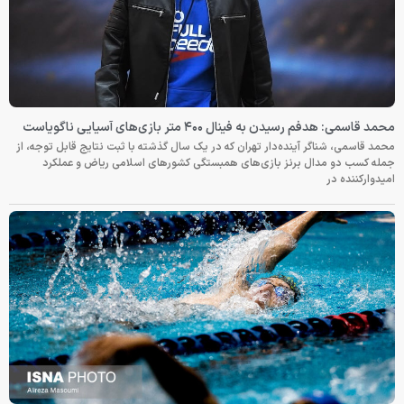
محمد قاسمی: هدفم رسیدن به فینال ۴۰۰ متر بازی‌های آسیایی ناگویاست
محمد قاسمی، شناگر آینده‌دار تهران که در یک سال گذشته با ثبت نتایج قابل توجه، از
جمله کسب دو مدال برنز بازی‌های همبستگی کشورهای اسلامی ریاض و عملکرد
امیدوارکننده در