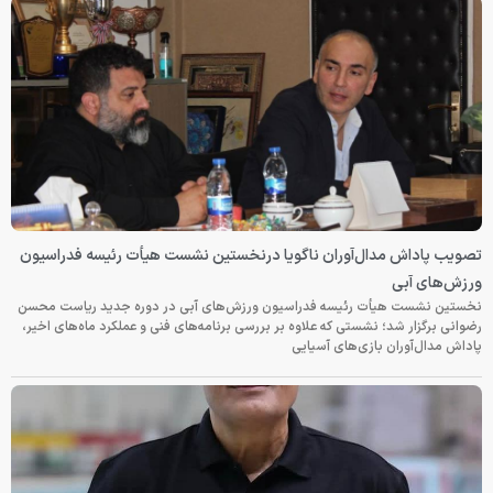
تصویب پاداش مدال‌آوران ناگویا درنخستین نشست هیأت رئیسه فدراسیون
ورزش‌های آبی
نخستین نشست هیأت رئیسه فدراسیون ورزش‌های آبی در دوره جدید ریاست محسن
رضوانی برگزار شد؛ نشستی که علاوه بر بررسی برنامه‌های فنی و عملکرد ماه‌های اخیر،
پاداش مدال‌آوران بازی‌های آسیایی