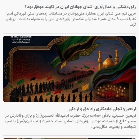
رکوردشکنی یا مدال‌آوری؛ شنای جوانان ایران در تایلند موفق بود؟
مربی تیم ملی شنای ایران عملکرد ملی‌پوشان در مسابقات رده‌های سنی قهرمانی آسیا
که با کسب ۹ مدال همراه شد ولی شکستن رکوردهای ملی را به همراه نداشت، ارزیابی
کرد.
اربعین؛ تجلی ماندگاری راه حق و آزادگی
اربعین حسینی، یادآور حماسه بزرگ حضرت اباعبدالله الحسین(ع) و یاران وفادارش در
مسیر دفاع از حقیقت، عزت و ارزش‌های انسانی است. حضرت زینب کبری(س) با صبر،
شجاعت و بصیرت مثال‌زدنی،