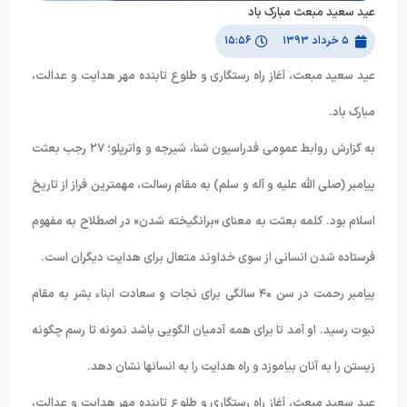
عید سعید مبعث مبارک باد
۵ خرداد ۱۳۹۳
۱۵:۵۶
عید سعید مبعث، آغاز راه رستگارى و طلوع تابنده مهر هدایت و عدالت،
مبارک باد.
به گزارش روابط عمومی فدراسیون شنا، شیرجه و واترپلو؛ ۲۷ رجب بعثت
پیامبر (صلی الله علیه و آله و سلم) به مقام رسالت، مهمترین فراز از تاریخ
اسلام بود. کلمه بعثت به معنای «برانگیخته شدن» در اصطلاح به مفهوم
فرستاده شدن انسانی از سوی خداوند متعال برای هدایت دیگران است.
پیامبر رحمت در سن ۴۰ سالگی برای نجات و سعادت ابناء بشر به مقام
نبوت رسید. او آمد تا برای همه آدمیان الگویی باشد نمونه تا رسم چگونه
زیستن را به آنان بیاموزد و راه هدایت را به انسانها نشان دهد.
عید سعید مبعث، آغاز راه رستگارى و طلوع تابنده مهر هدایت و عدالت،