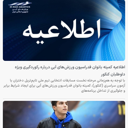
اطلاعیه کمیته بانوان فدراسیون ورزش‌های آبی درباره رکوردگیری ویژه
داوطلبان کنکور
با توجه به هم‌زمانی مرحله نخست مسابقات انتخابی تیم ملی تایم‌تریل دختران با
آزمون سراسری (کنکور)، کمیته بانوان فدراسیون ورزش‌های آبی برای ایجاد شرایط برابر
و جلوگیری از تداخل برنامه‌های