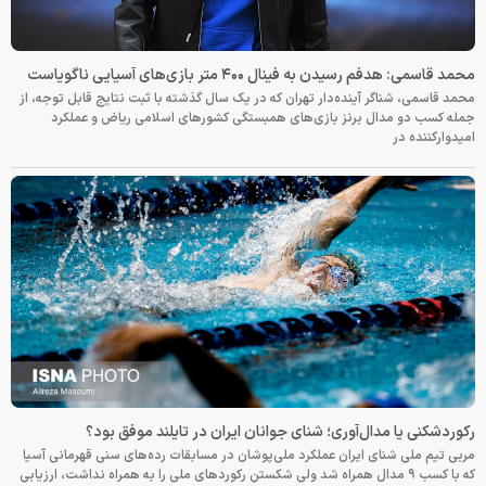
محمد قاسمی: هدفم رسیدن به فینال ۴۰۰ متر بازی‌های آسیایی ناگویاست
محمد قاسمی، شناگر آینده‌دار تهران که در یک سال گذشته با ثبت نتایج قابل توجه، از
جمله کسب دو مدال برنز بازی‌های همبستگی کشورهای اسلامی ریاض و عملکرد
امیدوارکننده در
رکوردشکنی یا مدال‌آوری؛ شنای جوانان ایران در تایلند موفق بود؟
مربی تیم ملی شنای ایران عملکرد ملی‌پوشان در مسابقات رده‌های سنی قهرمانی آسیا
که با کسب ۹ مدال همراه شد ولی شکستن رکوردهای ملی را به همراه نداشت، ارزیابی