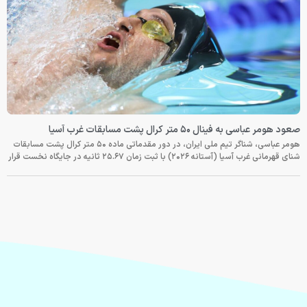
صعود هومر عباسی به فینال ۵۰ متر کرال پشت مسابقات غرب آسیا
هومر عباسی، شناگر تیم ملی ایران، در دور مقدماتی ماده ۵۰ متر کرال پشت مسابقات
شنای قهرمانی غرب آسیا (آستانه ۲۰۲۶) با ثبت زمان ۲۵.۶۷ ثانیه در جایگاه نخست قرار