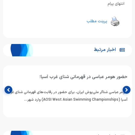
انتهای پیام
پرینت مطلب
اخبار مرتبط
حضور هومر عباسی در قهرمانی شنای غرب آسیا؛
هومر عباسی شناگر ملی‌پوش ایران، برای حضور در رقابت‌های قهرمانی شنای غرب
آسیا (AOSI West Asian Swimming Championships) وارد شهر…