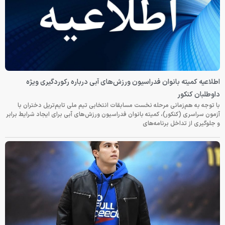
اطلاعیه کمیته بانوان فدراسیون ورزش‌های آبی درباره رکوردگیری ویژه
داوطلبان کنکور
با توجه به هم‌زمانی مرحله نخست مسابقات انتخابی تیم ملی تایم‌تریل دختران با
آزمون سراسری (کنکور)، کمیته بانوان فدراسیون ورزش‌های آبی برای ایجاد شرایط برابر
و جلوگیری از تداخل برنامه‌های