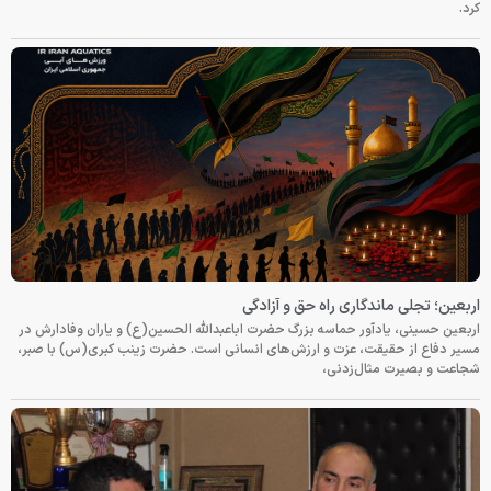
کرد.
اربعین؛ تجلی ماندگاری راه حق و آزادگی
اربعین حسینی، یادآور حماسه بزرگ حضرت اباعبدالله الحسین(ع) و یاران وفادارش در
مسیر دفاع از حقیقت، عزت و ارزش‌های انسانی است. حضرت زینب کبری(س) با صبر،
شجاعت و بصیرت مثال‌زدنی،