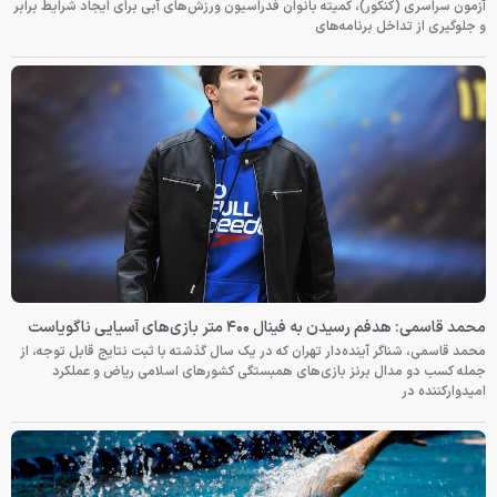
آزمون سراسری (کنکور)، کمیته بانوان فدراسیون ورزش‌های آبی برای ایجاد شرایط برابر
و جلوگیری از تداخل برنامه‌های
محمد قاسمی: هدفم رسیدن به فینال ۴۰۰ متر بازی‌های آسیایی ناگویاست
محمد قاسمی، شناگر آینده‌دار تهران که در یک سال گذشته با ثبت نتایج قابل توجه، از
جمله کسب دو مدال برنز بازی‌های همبستگی کشورهای اسلامی ریاض و عملکرد
امیدوارکننده در