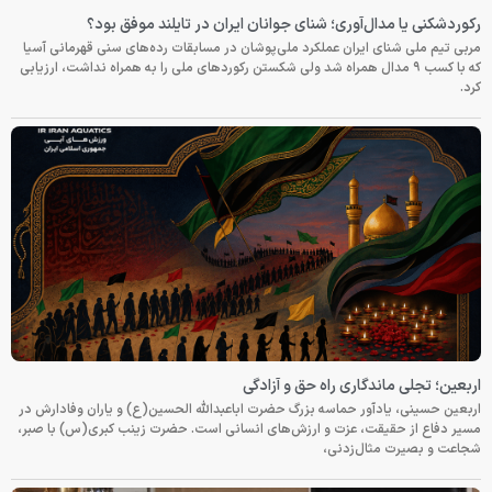
رکوردشکنی یا مدال‌آوری؛ شنای جوانان ایران در تایلند موفق بود؟
مربی تیم ملی شنای ایران عملکرد ملی‌پوشان در مسابقات رده‌های سنی قهرمانی آسیا
که با کسب ۹ مدال همراه شد ولی شکستن رکوردهای ملی را به همراه نداشت، ارزیابی
کرد.
اربعین؛ تجلی ماندگاری راه حق و آزادگی
اربعین حسینی، یادآور حماسه بزرگ حضرت اباعبدالله الحسین(ع) و یاران وفادارش در
مسیر دفاع از حقیقت، عزت و ارزش‌های انسانی است. حضرت زینب کبری(س) با صبر،
شجاعت و بصیرت مثال‌زدنی،