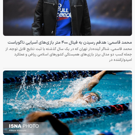
محمد قاسمی: هدفم رسیدن به فینال ۴۰۰ متر بازی‌های آسیایی ناگویاست
محمد قاسمی، شناگر آینده‌دار تهران که در یک سال گذشته با ثبت نتایج قابل توجه، از
جمله کسب دو مدال برنز بازی‌های همبستگی کشورهای اسلامی ریاض و عملکرد
امیدوارکننده در