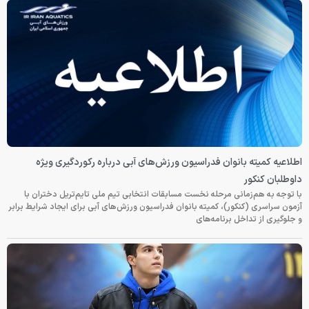
اطلاعیه کمیته بانوان فدراسیون ورزش‌های آبی درباره رکوردگیری ویژه
داوطلبان کنکور
با توجه به هم‌زمانی مرحله نخست مسابقات انتخابی تیم ملی تایم‌تریل دختران با
آزمون سراسری (کنکور)، کمیته بانوان فدراسیون ورزش‌های آبی برای ایجاد شرایط برابر
و جلوگیری از تداخل برنامه‌های