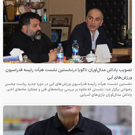
تصویب پاداش مدال‌آوران ناگویا درنخستین نشست هیأت رئیسه فدراسیون
ورزش‌های آبی
نخستین نشست هیأت رئیسه فدراسیون ورزش‌های آبی در دوره جدید ریاست محسن
رضوانی برگزار شد؛ نشستی که علاوه بر بررسی برنامه‌های فنی و عملکرد ماه‌های اخیر،
پاداش مدال‌آوران بازی‌های آسیایی