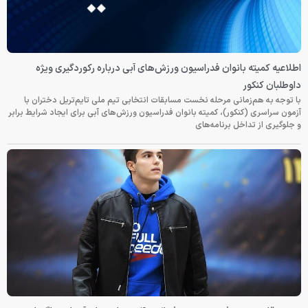
اطلاعیه کمیته بانوان فدراسیون ورزش‌های آبی درباره رکوردگیری ویژه
داوطلبان کنکور
با توجه به هم‌زمانی مرحله نخست مسابقات انتخابی تیم ملی تایم‌تریل دختران با
آزمون سراسری (کنکور)، کمیته بانوان فدراسیون ورزش‌های آبی برای ایجاد شرایط برابر
و جلوگیری از تداخل برنامه‌های