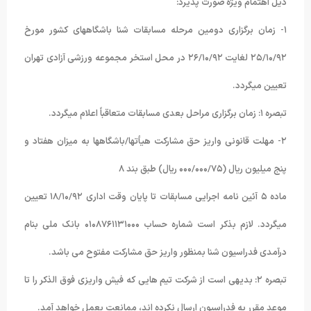
ذیل اهتمام ویژه صورت پذیرد:
۱- زمان برگزاری دومین مرحله مسابقات شنا باشگاههای کشور مورخ
۲۵/۱۰/۹۲ لغایت ۲۶/۱۰/۹۲ در محل استخر مجموعه ورزشی آزادی تهران
تعیین میگردد.
تبصره ۱: زمان برگزاری مراحل بعدی مسابقات متعاقباً اعلام میگردد.
۲- مهلت قانونی واریز حق مشارکت هیأتها/باشگاهها به میزان هفتاد و
پنج میلیون ریال (۰۰۰/۰۰۰/۷۵ ریال) طبق بند ۸
ماده ۵ آئین نامه اجرایی مسابقات تا پایان وقت اداری ۱۸/۱۰/۹۲ تعیین
میگردد. لازم بذکر است شماره حساب ۰۱۰۸۷۶۱۱۳۱۰۰۰ بانک ملی بنام
درآمدی فدراسیون شنا بمنظور واریز حق مشارکت مفتوح می باشد.
تبصره ۲: بدیهی است از شرکت تیم هایی که فیش واریزی فوق الذکر را تا
موعد مقرر به فدراسیون ارسال نکرده اند، ممانعت بعمل خواهد آمد.