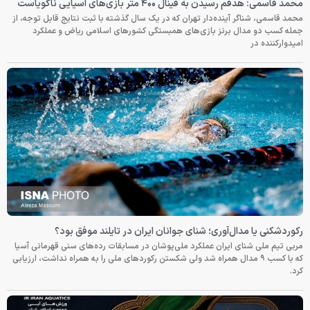
محمد قاسمی: هدفم رسیدن به فینال ۴۰۰ متر بازی‌های آسیایی ناگویاست
محمد قاسمی، شناگر آینده‌دار تهران که در یک سال گذشته با ثبت نتایج قابل توجه، از
جمله کسب دو مدال برنز بازی‌های همبستگی کشورهای اسلامی ریاض و عملکرد
امیدوارکننده در
رکوردشکنی یا مدال‌آوری؛ شنای جوانان ایران در تایلند موفق بود؟
مربی تیم ملی شنای ایران عملکرد ملی‌پوشان در مسابقات رده‌های سنی قهرمانی آسیا
که با کسب ۹ مدال همراه شد ولی شکستن رکوردهای ملی را به همراه نداشت، ارزیابی
کرد.