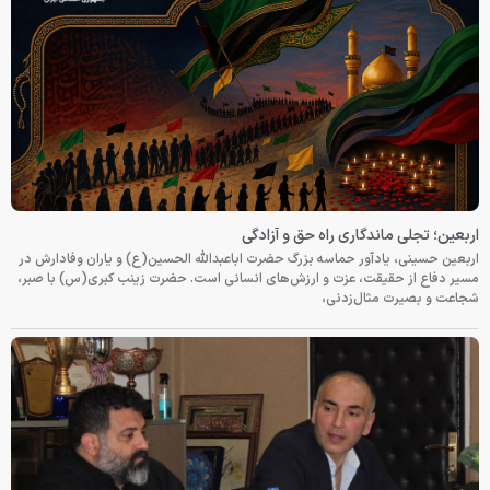
اربعین؛ تجلی ماندگاری راه حق و آزادگی
اربعین حسینی، یادآور حماسه بزرگ حضرت اباعبدالله الحسین(ع) و یاران وفادارش در
مسیر دفاع از حقیقت، عزت و ارزش‌های انسانی است. حضرت زینب کبری(س) با صبر،
شجاعت و بصیرت مثال‌زدنی،