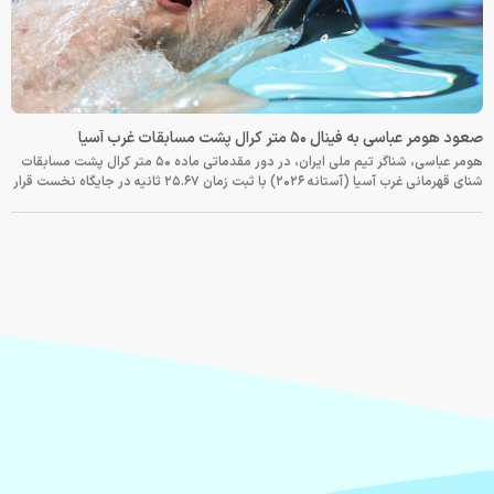
صعود هومر عباسی به فینال ۵۰ متر کرال پشت مسابقات غرب آسیا
هومر عباسی، شناگر تیم ملی ایران، در دور مقدماتی ماده ۵۰ متر کرال پشت مسابقات
شنای قهرمانی غرب آسیا (آستانه ۲۰۲۶) با ثبت زمان ۲۵.۶۷ ثانیه در جایگاه نخست قرار