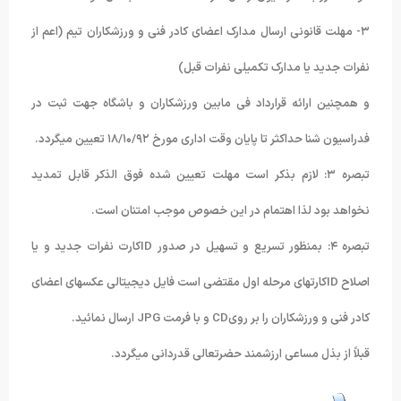
۳- مهلت قانونی ارسال مدارک اعضای کادر فنی و ورزشکاران تیم (اعم از
نفرات جدید یا مدارک تکمیلی نفرات قبل)
و همچنین ارائه قرارداد فی مابین ورزشکاران و باشگاه جهت ثبت در
فدراسیون شنا حداکثر تا پایان وقت اداری مورخ ۱۸/۱۰/۹۲ تعیین میگردد.
تبصره ۳: لازم بذکر است مهلت تعیین شده فوق الذکر قابل تمدید
نخواهد بود لذا اهتمام در این خصوص موجب امتنان است.
تبصره ۴: بمنظور تسریع و تسهیل در صدور IDکارت نفرات جدید و یا
اصلاح IDکارتهای مرحله اول مقتضی است فایل دیجیتالی عکسهای اعضای
کادر فنی و ورزشکاران را بر رویCD و با فرمت JPG ارسال نمائید.
قبلاً از بذل مساعی ارزشمند حضرتعالی قدردانی میگردد.