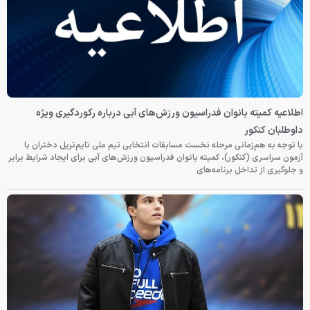
اطلاعیه کمیته بانوان فدراسیون ورزش‌های آبی درباره رکوردگیری ویژه
داوطلبان کنکور
با توجه به هم‌زمانی مرحله نخست مسابقات انتخابی تیم ملی تایم‌تریل دختران با
آزمون سراسری (کنکور)، کمیته بانوان فدراسیون ورزش‌های آبی برای ایجاد شرایط برابر
و جلوگیری از تداخل برنامه‌های