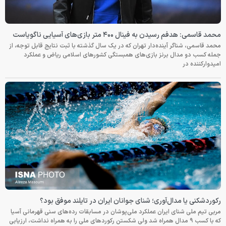
محمد قاسمی: هدفم رسیدن به فینال ۴۰۰ متر بازی‌های آسیایی ناگویاست
محمد قاسمی، شناگر آینده‌دار تهران که در یک سال گذشته با ثبت نتایج قابل توجه، از
جمله کسب دو مدال برنز بازی‌های همبستگی کشورهای اسلامی ریاض و عملکرد
امیدوارکننده در
رکوردشکنی یا مدال‌آوری؛ شنای جوانان ایران در تایلند موفق بود؟
مربی تیم ملی شنای ایران عملکرد ملی‌پوشان در مسابقات رده‌های سنی قهرمانی آسیا
که با کسب ۹ مدال همراه شد ولی شکستن رکوردهای ملی را به همراه نداشت، ارزیابی