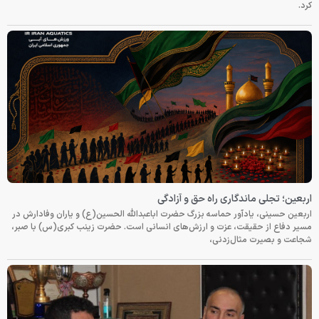
کرد.
اربعین؛ تجلی ماندگاری راه حق و آزادگی
اربعین حسینی، یادآور حماسه بزرگ حضرت اباعبدالله الحسین(ع) و یاران وفادارش در
مسیر دفاع از حقیقت، عزت و ارزش‌های انسانی است. حضرت زینب کبری(س) با صبر،
شجاعت و بصیرت مثال‌زدنی،