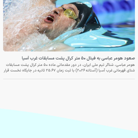
صعود هومر عباسی به فینال ۵۰ متر کرال پشت مسابقات غرب آسیا
هومر عباسی، شناگر تیم ملی ایران، در دور مقدماتی ماده ۵۰ متر کرال پشت مسابقات
شنای قهرمانی غرب آسیا (آستانه ۲۰۲۶) با ثبت زمان ۲۵.۶۷ ثانیه در جایگاه نخست قرار