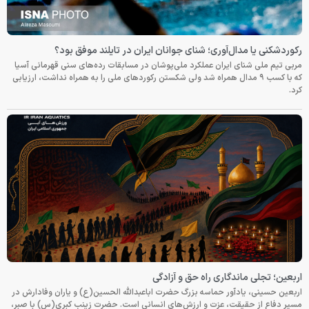
رکوردشکنی یا مدال‌آوری؛ شنای جوانان ایران در تایلند موفق بود؟
مربی تیم ملی شنای ایران عملکرد ملی‌پوشان در مسابقات رده‌های سنی قهرمانی آسیا
که با کسب ۹ مدال همراه شد ولی شکستن رکوردهای ملی را به همراه نداشت، ارزیابی
کرد.
اربعین؛ تجلی ماندگاری راه حق و آزادگی
اربعین حسینی، یادآور حماسه بزرگ حضرت اباعبدالله الحسین(ع) و یاران وفادارش در
مسیر دفاع از حقیقت، عزت و ارزش‌های انسانی است. حضرت زینب کبری(س) با صبر،