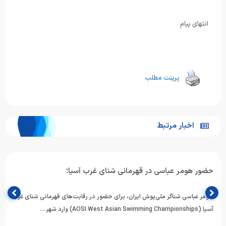
انتهای پیام
پرینت مطلب
اخبار مرتبط
حضور هومر عباسی در قهرمانی شنای غرب آسیا؛
هومر عباسی شناگر ملی‌پوش ایران، برای حضور در رقابت‌های قهرمانی شنای غرب
آسیا (AOSI West Asian Swimming Championships) وارد شهر…