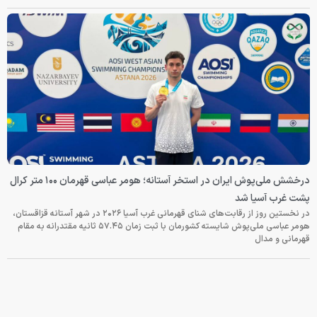
درخشش ملی‌پوش ایران در استخر آستانه؛ هومر عباسی قهرمان ۱۰۰ متر کرال
پشت غرب آسیا شد
در نخستین روز از رقابت‌های شنای قهرمانی غرب آسیا ۲۰۲۶ در شهر آستانه قزاقستان،
هومر عباسی ملی‌پوش شایسته کشورمان با ثبت زمان ۵۷.۴۵ ثانیه مقتدرانه به مقام
قهرمانی و مدال