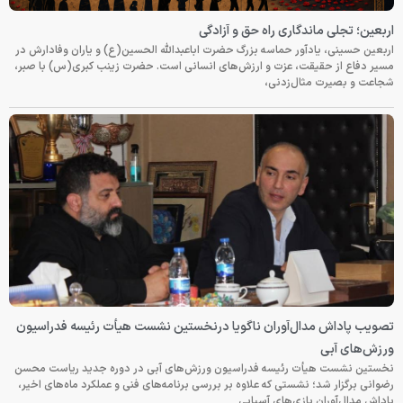
اربعین؛ تجلی ماندگاری راه حق و آزادگی
اربعین حسینی، یادآور حماسه بزرگ حضرت اباعبدالله الحسین(ع) و یاران وفادارش در
مسیر دفاع از حقیقت، عزت و ارزش‌های انسانی است. حضرت زینب کبری(س) با صبر،
شجاعت و بصیرت مثال‌زدنی،
تصویب پاداش مدال‌آوران ناگویا درنخستین نشست هیأت رئیسه فدراسیون
ورزش‌های آبی
نخستین نشست هیأت رئیسه فدراسیون ورزش‌های آبی در دوره جدید ریاست محسن
رضوانی برگزار شد؛ نشستی که علاوه بر بررسی برنامه‌های فنی و عملکرد ماه‌های اخیر،
پاداش مدال‌آوران بازی‌های آسیایی