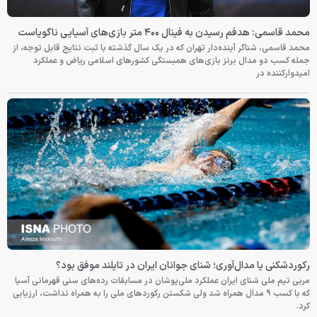
محمد قاسمی: هدفم رسیدن به فینال ۴۰۰ متر بازی‌های آسیایی ناگویاست
محمد قاسمی، شناگر آینده‌دار تهران که در یک سال گذشته با ثبت نتایج قابل توجه، از
جمله کسب دو مدال برنز بازی‌های همبستگی کشورهای اسلامی ریاض و عملکرد
امیدوارکننده در
رکوردشکنی یا مدال‌آوری؛ شنای جوانان ایران در تایلند موفق بود؟
مربی تیم ملی شنای ایران عملکرد ملی‌پوشان در مسابقات رده‌های سنی قهرمانی آسیا
که با کسب ۹ مدال همراه شد ولی شکستن رکوردهای ملی را به همراه نداشت، ارزیابی
کرد.