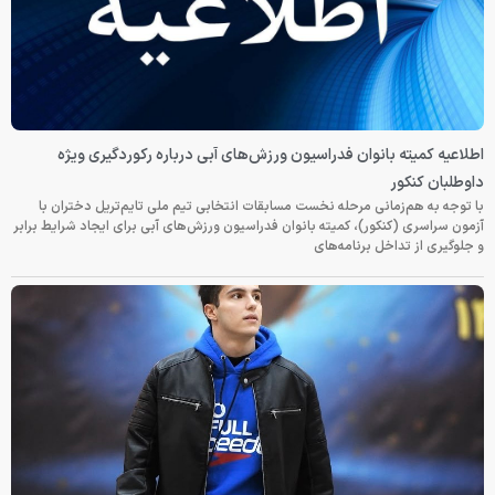
اطلاعیه کمیته بانوان فدراسیون ورزش‌های آبی درباره رکوردگیری ویژه
داوطلبان کنکور
با توجه به هم‌زمانی مرحله نخست مسابقات انتخابی تیم ملی تایم‌تریل دختران با
آزمون سراسری (کنکور)، کمیته بانوان فدراسیون ورزش‌های آبی برای ایجاد شرایط برابر
و جلوگیری از تداخل برنامه‌های