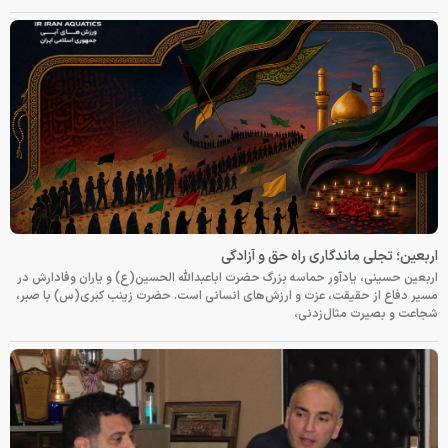
اربعین؛ تجلی ماندگاری راه حق و آزادگی
اربعین حسینی، یادآور حماسه بزرگ حضرت اباعبدالله الحسین(ع) و یاران وفادارش در
مسیر دفاع از حقیقت، عزت و ارزش‌های انسانی است. حضرت زینب کبری(س) با صبر،
شجاعت و بصیرت مثال‌زدنی،