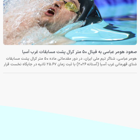
صعود هومر عباسی به فینال ۵۰ متر کرال پشت مسابقات غرب آسیا
هومر عباسی، شناگر تیم ملی ایران، در دور مقدماتی ماده ۵۰ متر کرال پشت مسابقات
شنای قهرمانی غرب آسیا (آستانه ۲۰۲۶) با ثبت زمان ۲۵.۶۷ ثانیه در جایگاه نخست قرار