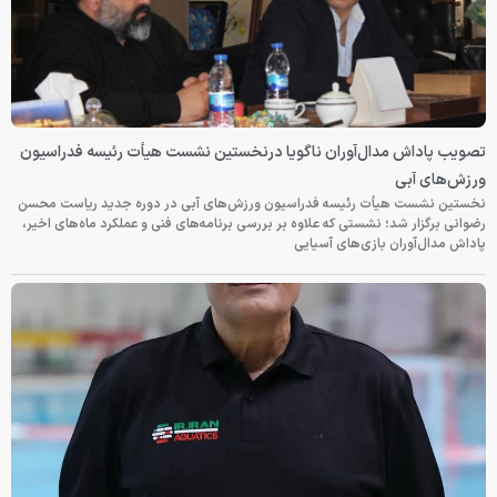
تصویب پاداش مدال‌آوران ناگویا درنخستین نشست هیأت رئیسه فدراسیون
ورزش‌های آبی
نخستین نشست هیأت رئیسه فدراسیون ورزش‌های آبی در دوره جدید ریاست محسن
رضوانی برگزار شد؛ نشستی که علاوه بر بررسی برنامه‌های فنی و عملکرد ماه‌های اخیر،
پاداش مدال‌آوران بازی‌های آسیایی