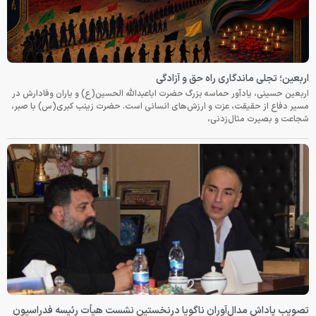
اربعین؛ تجلی ماندگاری راه حق و آزادگی
اربعین حسینی، یادآور حماسه بزرگ حضرت اباعبدالله الحسین(ع) و یاران وفادارش در
مسیر دفاع از حقیقت، عزت و ارزش‌های انسانی است. حضرت زینب کبری(س) با صبر،
شجاعت و بصیرت مثال‌زدنی،
تصویب پاداش مدال‌آوران ناگویا درنخستین نشست هیأت رئیسه فدراسیون