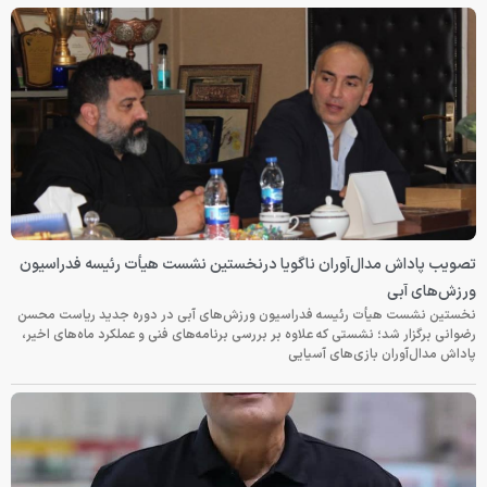
تصویب پاداش مدال‌آوران ناگویا درنخستین نشست هیأت رئیسه فدراسیون
ورزش‌های آبی
نخستین نشست هیأت رئیسه فدراسیون ورزش‌های آبی در دوره جدید ریاست محسن
رضوانی برگزار شد؛ نشستی که علاوه بر بررسی برنامه‌های فنی و عملکرد ماه‌های اخیر،
پاداش مدال‌آوران بازی‌های آسیایی