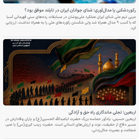
رکوردشکنی یا مدال‌آوری؛ شنای جوانان ایران در تایلند موفق بود؟
مربی تیم ملی شنای ایران عملکرد ملی‌پوشان در مسابقات رده‌های سنی قهرمانی آسیا
که با کسب ۹ مدال همراه شد ولی شکستن رکوردهای ملی را به همراه نداشت، ارزیابی
کرد.
اربعین؛ تجلی ماندگاری راه حق و آزادگی
اربعین حسینی، یادآور حماسه بزرگ حضرت اباعبدالله الحسین(ع) و یاران وفادارش در
مسیر دفاع از حقیقت، عزت و ارزش‌های انسانی است. حضرت زینب کبری(س) با صبر،
شجاعت و بصیرت مثال‌زدنی،