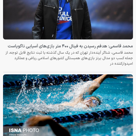
محمد قاسمی: هدفم رسیدن به فینال ۴۰۰ متر بازی‌های آسیایی ناگویاست
محمد قاسمی، شناگر آینده‌دار تهران که در یک سال گذشته با ثبت نتایج قابل توجه، از
جمله کسب دو مدال برنز بازی‌های همبستگی کشورهای اسلامی ریاض و عملکرد
امیدوارکننده در