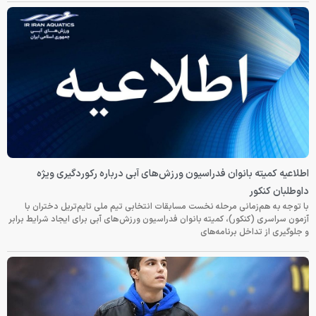
اطلاعیه کمیته بانوان فدراسیون ورزش‌های آبی درباره رکوردگیری ویژه
داوطلبان کنکور
با توجه به هم‌زمانی مرحله نخست مسابقات انتخابی تیم ملی تایم‌تریل دختران با
آزمون سراسری (کنکور)، کمیته بانوان فدراسیون ورزش‌های آبی برای ایجاد شرایط برابر
و جلوگیری از تداخل برنامه‌های