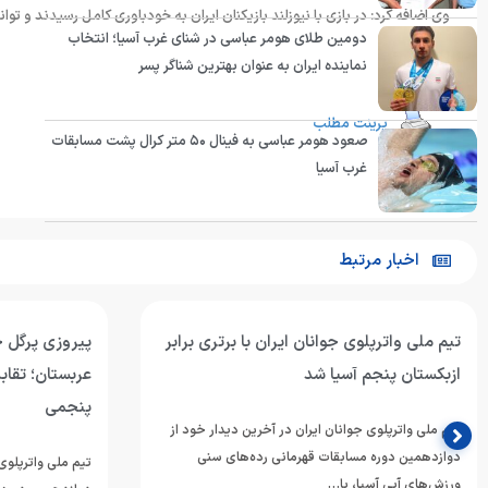
وی اضافه کرد: در بازی با نیوزلند بازیکنان ایران به خودباوری کامل رسیدند و 
دومین طلای هومر عباسی در شنای غرب آسیا؛ انتخاب
انتهای پیام
نماینده ایران به عنوان بهترین شناگر پسر
پرینت مطلب
صعود هومر عباسی به فینال ۵۰ متر کرال پشت مسابقات
غرب آسیا
اخبار مرتبط
تیم ملی واترپلوی جوانان ایران با برتری برابر
پیروزی پرگل جو
ازبکستان پنجم آسیا شد
عربستان؛ تقابل
پنجمی
تیم ملی واترپلوی جوانان ایران در آخرین دیدار خود از
دوازدهمین دوره مسابقات قهرمانی رده‌های سنی
تیم ملی واترپلوی 
ورزش‌های آبی آسیا، با…