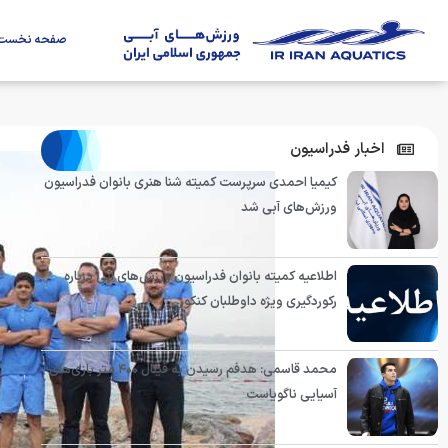
صفحه نخست
اخبار فدراسیون
کیمیا احمدی سرپرست کمیته شنا هنری بانوان فدراسیون
ورزش‌های آبی شد
اطلاعیه کمیته بانوان فدراسیون ورزش‌های آبی درباره
رکوردگیری ویژه داوطلبان کنکور
محمد قاسمی: هدفم رسیدن به فینال ۴۰۰ متر بازی‌های
آسیایی ناگویاست