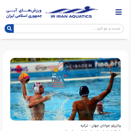
واترپلو جوانان جهان - تركيه