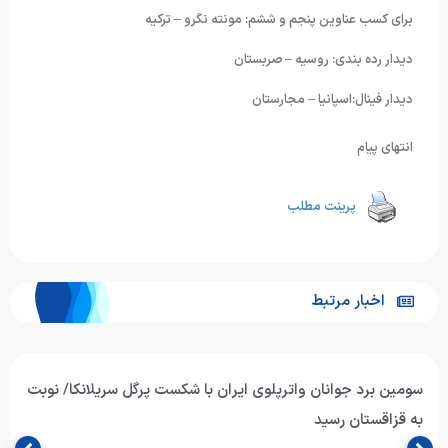
برای کسب عناوین پنجم و ششم: مونته نگرو – ترکیه
دیدار رده بندی: روسیه – صربستان
دیدار فینال:اسپانیا – مجارستان
انتهای پیام
پرینت مطلب
اخبار مرتبط
سومین برد جوانان واترپلوی ایران با شکست پرگل سریلانکا/ نوبت
به قزاقستان رسید