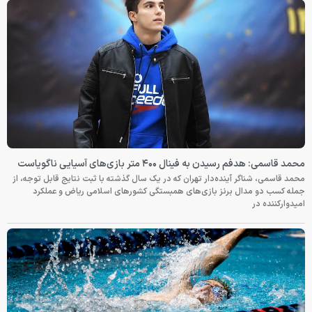
محمد قاسمی: هدفم رسیدن به فینال ۴۰۰ متر بازی‌های آسیایی ناگویاست
محمد قاسمی، شناگر آینده‌دار تهران که در یک سال گذشته با ثبت نتایج قابل توجه، از
جمله کسب دو مدال برنز بازی‌های همبستگی کشورهای اسلامی ریاض و عملکرد
امیدوارکننده در