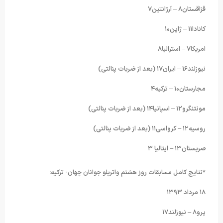
قزاقستان۸ – آرژانتین۷
کانادا۱۱ – ژاپن۱۰
امریکا۷ – استرالیا۸
نیوزلند۱۶ – ایران۱۷ (بعد از ضربات پنالتی)
مجارستان۱۰ – ترکیه۴
مونتنگرو۱۲ – اسپانیا۱۴ (بعد از ضربات پنالتی)
روسیه۱۲ – کرواسی۱۱ (بعد از ضربات پنالتی)
صربستان۱۳ – ایتالیا ۳
*نتایج کامل مسابقات روز هشتم واترپلو جوانان چهان- ترکیه:
۱۸ مرداد ۱۳۹۳
پرو۸ – نیوزلند۱۷