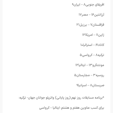
افریقای جنوبی۸ – ایران۹
آرژانتین۱۶ – مصر۱۷
قزاقستان۷ – برزیل۲۱
ژاپن۱۱ – امریکا۱۲
کانادا۶ – استرالیا۱۰
ترکیه۸ – کرواسی۵
مونتنگرو۱۳ – ایتالیا۱۲
روسیه۳ – مجارستان۵
صربستان۸ – اسپانیا۹
*برنامه مسابقات روز نهم (روز پایانی) واترپلو جوانان جهان- ترکیه:
برای کسب عناوین هفتم و هشتم: ایتالیا – کرواسی