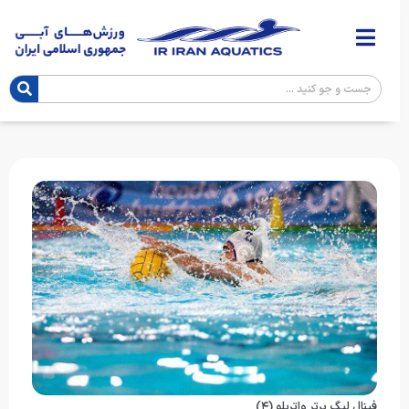
فینال لیگ برتر واترپلو (۴)