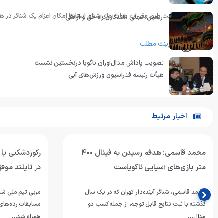
شایان ذکر است طبق مقررات هیات های شنای استانها امکان اعزام یک شناگر در ه
اربعین؛ تجلی ماندگاری راه حق و آزادگی
پرینت مطلب
تصویب پاداش مدال‌آوران ناگویا درنخستین نشست
هیأت رئیسه فدراسیون ورزش‌های آبی
اخبار مرتبط
محمد قاسمی: هدفم رسیدن به فینال ۴۰۰
رکوردشکنی یا 
متر بازی‌های آسیایی ناگویاست
در تایلند موف
محمد قاسمی، شناگر آینده‌دار تهران که در یک سال
مربی تیم ملی شنا
گذشته با ثبت نتایج قابل توجه، از جمله کسب دو
مدال…
همراه شد…