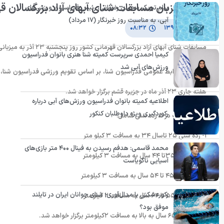
قشم میزبان مسابقات شنای آبهای آزاد بزرگسالان ق
پیام تبریک محسن رضوانی، رئیس فدراسیون ورزش‌های
آبی، به مناسبت روز خبرنگار (۱۷ مرداد)
۱۹ آذر ۱۳۹۱
۰۸:۳۲
مسابقات شنای آبهای آزاد بزرگسالان قهرمانی کشور روز پنجشنبه ٢٣ آذر به میزبانی جزیره قشم برگزار می شود.
کیمیا احمدی سرپرست کمیته شنا هنری بانوان فدراسیون
ورزش‌های آبی شد
هفته جاری ٢٣ آذر ماه در جزیره قشم برگزار خواهد شد.
اطلاعیه کمیته بانوان فدراسیون ورزش‌های آبی درباره
رکوردگیری ویژه داوطلبان کنکور
این مسابقات در ۵ رده سنی شامل:
١- رده سنی ٢۵ تاسال ٣۴ به مسافت ٣ کیلو متر
محمد قاسمی: هدفم رسیدن به فینال ۴۰۰ متر بازی‌های
٢- رده سنی ٣۵تا ۴۴ سال به مسافت ٣ کیلومتر
آسیایی ناگویاست
٣- رده سنی ۴۵ تا ۵۴ سال به مسافت ٣ کیلومتر
رکوردشکنی یا مدال‌آوری؛ شنای جوانان ایران در تایلند
۴- رده سنی ۵۵ تا ۶۴ سال به مسافت ٢ کیلومتر
موفق بود؟
۵-رده سنی ۶۵ سال به بالا به مسافت ٢کیلومتر برگزار خواهد شد.