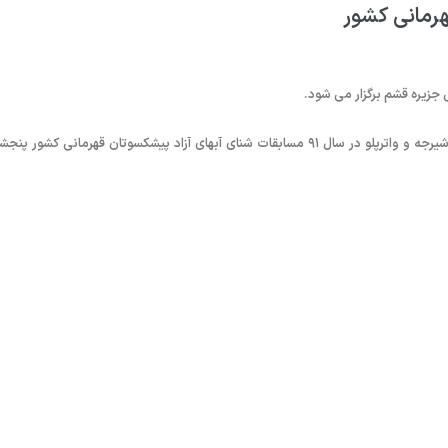
هرمانی کشور
به گزارش روابط عمومی فدراسیون شنا، بر اساس تقویم ورزشی فدراسیون شنا،شیرجه و واترپلو در سال ٩١ مسابقات شنای آبهای آزاد پیشکسوتان قهرمانی کشور 