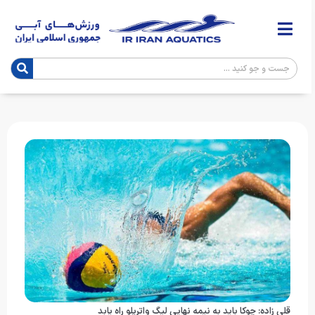
قلی زاده: چوکا باید به نیمه نهایی لیگ واترپلو راه یابد