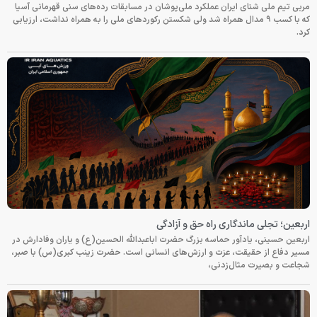
مربی تیم ملی شنای ایران عملکرد ملی‌پوشان در مسابقات رده‌های سنی قهرمانی آسیا
که با کسب ۹ مدال همراه شد ولی شکستن رکوردهای ملی را به همراه نداشت، ارزیابی
کرد.
اربعین؛ تجلی ماندگاری راه حق و آزادگی
اربعین حسینی، یادآور حماسه بزرگ حضرت اباعبدالله الحسین(ع) و یاران وفادارش در
مسیر دفاع از حقیقت، عزت و ارزش‌های انسانی است. حضرت زینب کبری(س) با صبر،
شجاعت و بصیرت مثال‌زدنی،