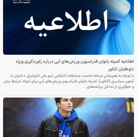
اطلاعیه کمیته بانوان فدراسیون ورزش‌های آبی درباره رکوردگیری ویژه
داوطلبان کنکور
با توجه به هم‌زمانی مرحله نخست مسابقات انتخابی تیم ملی تایم‌تریل دختران با
آزمون سراسری (کنکور)، کمیته بانوان فدراسیون ورزش‌های آبی برای ایجاد شرایط برابر
و جلوگیری از تداخل برنامه‌های