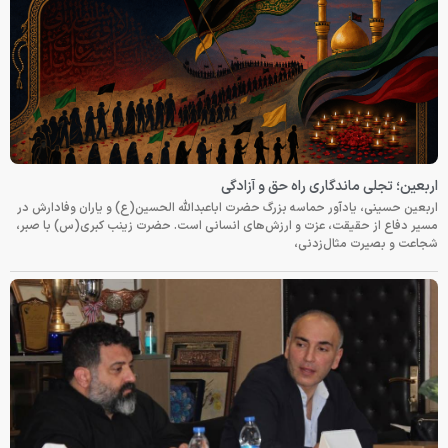
اربعین؛ تجلی ماندگاری راه حق و آزادگی
اربعین حسینی، یادآور حماسه بزرگ حضرت اباعبدالله الحسین(ع) و یاران وفادارش در
مسیر دفاع از حقیقت، عزت و ارزش‌های انسانی است. حضرت زینب کبری(س) با صبر،
شجاعت و بصیرت مثال‌زدنی،