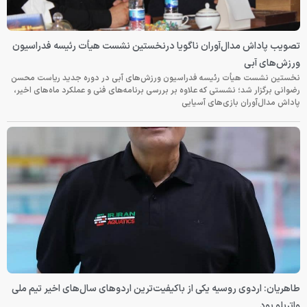
تصویب پاداش مدال‌آوران ناگویا درنخستین نشست هیأت رئیسه فدراسیون
ورزش‌های آبی
نخستین نشست هیأت رئیسه فدراسیون ورزش‌های آبی در دوره جدید ریاست محسن
رضوانی برگزار شد؛ نشستی که علاوه بر بررسی برنامه‌های فنی و عملکرد ماه‌های اخیر،
پاداش مدال‌آوران بازی‌های آسیایی
طاهریان: اردوی روسیه یکی از باکیفیت‌ترین اردوهای سال‌های اخیر تیم ملی
واترپلو بود