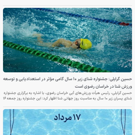
حسین گرایلی: جشنواره شنای زیر ۱۰ سال گامی مؤثر در استعدادیابی و توسعه
ورزش شنا در خراسان رضوی است
حسین گرایلی، رئیس هیأت ورزش‌های آبی خراسان رضوی، با اشاره به برگزاری جشنواره
شنای پسران زیر ۱۰ سال به مناسبت روز جهانی شنا اظهار کرد: این جشنواره روز جمعه‌ ۱۶