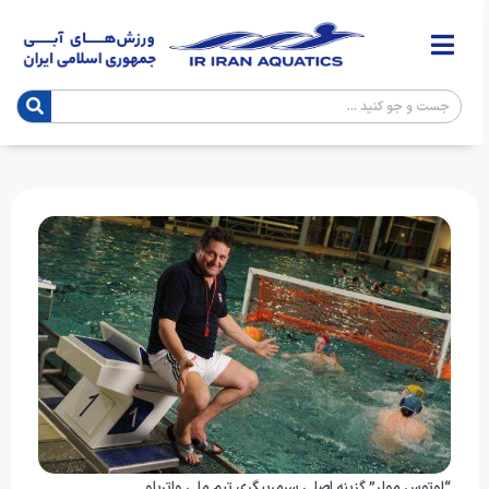
“لوتوس مولر” گزینه اصلی سرمربیگری تیم ملی واترپلو