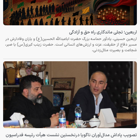
اربعین؛ تجلی ماندگاری راه حق و آزادگی
اربعین حسینی، یادآور حماسه بزرگ حضرت اباعبدالله الحسین(ع) و یاران وفادارش در
مسیر دفاع از حقیقت، عزت و ارزش‌های انسانی است. حضرت زینب کبری(س) با صبر،
شجاعت و بصیرت مثال‌زدنی،
تصویب پاداش مدال‌آوران ناگویا درنخستین نشست هیأت رئیسه فدراسیون