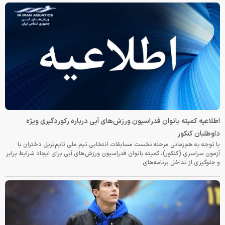
اطلاعیه کمیته بانوان فدراسیون ورزش‌های آبی درباره رکوردگیری ویژه
داوطلبان کنکور
با توجه به هم‌زمانی مرحله نخست مسابقات انتخابی تیم ملی تایم‌تریل دختران با
آزمون سراسری (کنکور)، کمیته بانوان فدراسیون ورزش‌های آبی برای ایجاد شرایط برابر
و جلوگیری از تداخل برنامه‌های