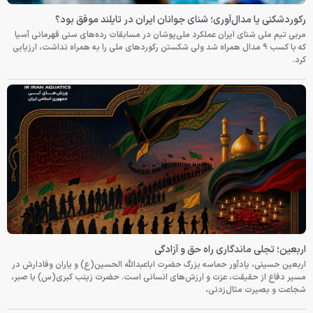
رکوردشکنی یا مدال‌آوری؛ شنای جوانان ایران در تایلند موفق بود؟
مربی تیم ملی شنای ایران عملکرد ملی‌پوشان در مسابقات رده‌های سنی قهرمانی آسیا
که با کسب ۹ مدال همراه شد ولی شکستن رکوردهای ملی را به همراه نداشت، ارزیابی
کرد.
اربعین؛ تجلی ماندگاری راه حق و آزادگی
اربعین حسینی، یادآور حماسه بزرگ حضرت اباعبدالله الحسین(ع) و یاران وفادارش در
مسیر دفاع از حقیقت، عزت و ارزش‌های انسانی است. حضرت زینب کبری(س) با صبر،
شجاعت و بصیرت مثال‌زدنی،