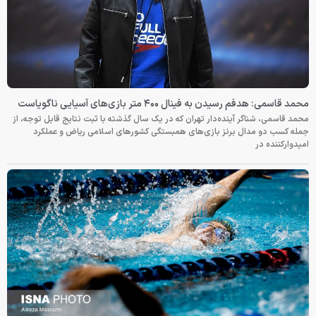
محمد قاسمی: هدفم رسیدن به فینال ۴۰۰ متر بازی‌های آسیایی ناگویاست
محمد قاسمی، شناگر آینده‌دار تهران که در یک سال گذشته با ثبت نتایج قابل توجه، از
جمله کسب دو مدال برنز بازی‌های همبستگی کشورهای اسلامی ریاض و عملکرد
امیدوارکننده در