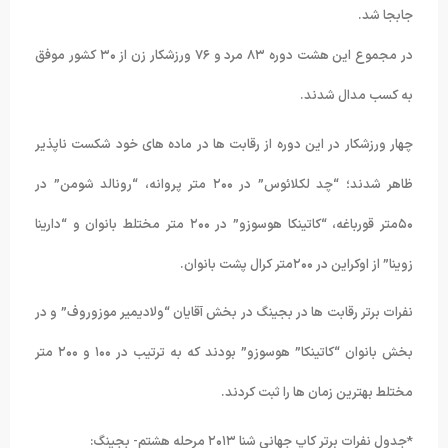
جابجا شد.
در مجموع این هشت دوره ۸۳ مرد و ۷۶ ورزشکار زن از ۳۰ کشور موفق
به کسب مدال شدند.
چهار ورزشکار در این دوره از رقابت ها در ماده های خود شکست ناپذیر
ظاهر شدند؛ “چد لکلائوس” در ۲۰۰ متر پروانه، “رونالد شومن” در
۵۰متر قورباغه، “کاتینکا هوسوزو” در ۲۰۰ متر مختلط بانوان و “دارینا
زوینا” از اوکراین در ۲۰۰متر کرال پشت بانوان.
نفرات برتر رقابت ها در بجینگ در بخش آقایان “ولادیمیر موزوروف” و در
بخش بانوان “کاتینکا” هوسوزو” بودند که به ترتیب در ۱۰۰ و ۲۰۰ متر
مختلط بهترین زمان ها را ثبت کردند.
*جدول نفرات برتر کاپ جهانی شنا ۲۰۱۳ مرحله هشتم- بجینگ: