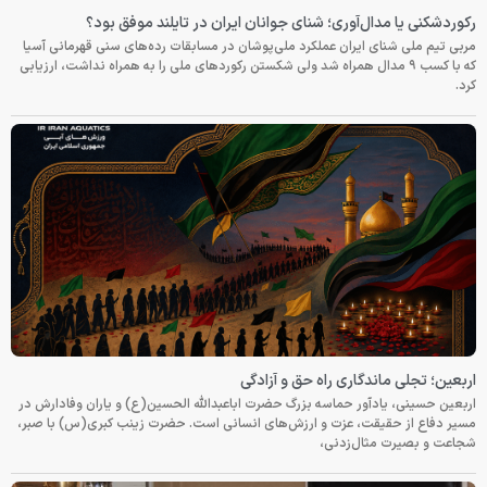
رکوردشکنی یا مدال‌آوری؛ شنای جوانان ایران در تایلند موفق بود؟
مربی تیم ملی شنای ایران عملکرد ملی‌پوشان در مسابقات رده‌های سنی قهرمانی آسیا
که با کسب ۹ مدال همراه شد ولی شکستن رکوردهای ملی را به همراه نداشت، ارزیابی
کرد.
اربعین؛ تجلی ماندگاری راه حق و آزادگی
اربعین حسینی، یادآور حماسه بزرگ حضرت اباعبدالله الحسین(ع) و یاران وفادارش در
مسیر دفاع از حقیقت، عزت و ارزش‌های انسانی است. حضرت زینب کبری(س) با صبر،
شجاعت و بصیرت مثال‌زدنی،