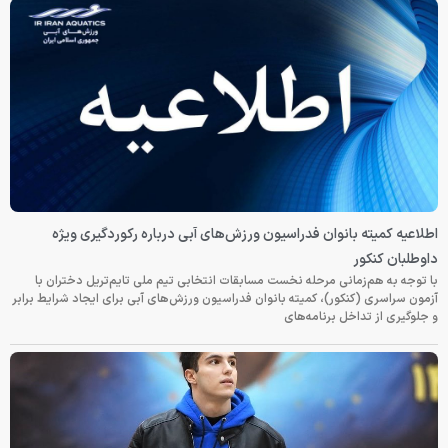
اطلاعیه کمیته بانوان فدراسیون ورزش‌های آبی درباره رکوردگیری ویژه
داوطلبان کنکور
با توجه به هم‌زمانی مرحله نخست مسابقات انتخابی تیم ملی تایم‌تریل دختران با
آزمون سراسری (کنکور)، کمیته بانوان فدراسیون ورزش‌های آبی برای ایجاد شرایط برابر
و جلوگیری از تداخل برنامه‌های