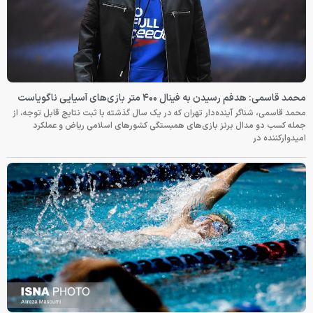
محمد قاسمی: هدفم رسیدن به فینال ۴۰۰ متر بازی‌های آسیایی ناگویاست
محمد قاسمی، شناگر آینده‌دار تهران که در یک سال گذشته با ثبت نتایج قابل توجه، از
جمله کسب دو مدال برنز بازی‌های همبستگی کشورهای اسلامی ریاض و عملکرد
امیدوارکننده در