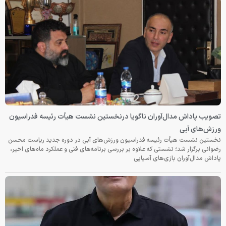
تصویب پاداش مدال‌آوران ناگویا درنخستین نشست هیأت رئیسه فدراسیون
ورزش‌های آبی
نخستین نشست هیأت رئیسه فدراسیون ورزش‌های آبی در دوره جدید ریاست محسن
رضوانی برگزار شد؛ نشستی که علاوه بر بررسی برنامه‌های فنی و عملکرد ماه‌های اخیر،
پاداش مدال‌آوران بازی‌های آسیایی