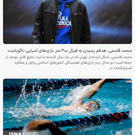
محمد قاسمی: هدفم رسیدن به فینال ۴۰۰ متر بازی‌های آسیایی ناگویاست
محمد قاسمی، شناگر آینده‌دار تهران که در یک سال گذشته با ثبت نتایج قابل توجه، از
جمله کسب دو مدال برنز بازی‌های همبستگی کشورهای اسلامی ریاض و عملکرد
امیدوارکننده در