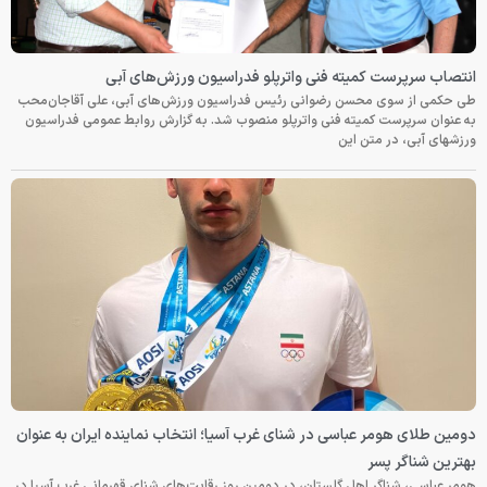
انتصاب سرپرست کمیته فنی واترپلو فدراسیون ورزش‌های آبی
طی حکمی از سوی محسن رضوانی رئیس فدراسیون ورزش‌های آبی، علی آقاجان‌محب
به عنوان سرپرست کمیته فنی واترپلو منصوب شد. به گزارش روابط عمومی فدراسیون
ورزشهای آبی، در متن این
دومین طلای هومر عباسی در شنای غرب آسیا؛ انتخاب نماینده ایران به عنوان
بهترین شناگر پسر
هومر عباسی، شناگر اهل گلستان، در دومین روز رقابت‌های شنای قهرمانی غرب آسیا در