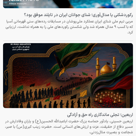
رکوردشکنی یا مدال‌آوری؛ شنای جوانان ایران در تایلند موفق بود؟
مربی تیم ملی شنای ایران عملکرد ملی‌پوشان در مسابقات رده‌های سنی قهرمانی آسیا
که با کسب ۹ مدال همراه شد ولی شکستن رکوردهای ملی را به همراه نداشت، ارزیابی
کرد.
اربعین؛ تجلی ماندگاری راه حق و آزادگی
اربعین حسینی، یادآور حماسه بزرگ حضرت اباعبدالله الحسین(ع) و یاران وفادارش در
مسیر دفاع از حقیقت، عزت و ارزش‌های انسانی است. حضرت زینب کبری(س) با صبر،
شجاعت و بصیرت مثال‌زدنی،