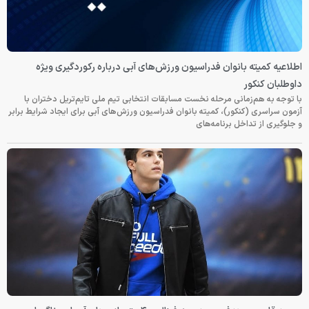
اطلاعیه کمیته بانوان فدراسیون ورزش‌های آبی درباره رکوردگیری ویژه
داوطلبان کنکور
با توجه به هم‌زمانی مرحله نخست مسابقات انتخابی تیم ملی تایم‌تریل دختران با
آزمون سراسری (کنکور)، کمیته بانوان فدراسیون ورزش‌های آبی برای ایجاد شرایط برابر
و جلوگیری از تداخل برنامه‌های