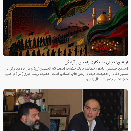
اربعین؛ تجلی ماندگاری راه حق و آزادگی
اربعین حسینی، یادآور حماسه بزرگ حضرت اباعبدالله الحسین(ع) و یاران وفادارش در
مسیر دفاع از حقیقت، عزت و ارزش‌های انسانی است. حضرت زینب کبری(س) با صبر،
شجاعت و بصیرت مثال‌زدنی،