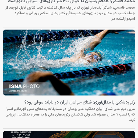
محمد قاسمی: هدفم رسیدن به فینال ۴۰۰ متر بازی‌های آسیایی ناگویاست
محمد قاسمی، شناگر آینده‌دار تهران که در یک سال گذشته با ثبت نتایج قابل توجه، از
جمله کسب دو مدال برنز بازی‌های همبستگی کشورهای اسلامی ریاض و عملکرد
امیدوارکننده در
رکوردشکنی یا مدال‌آوری؛ شنای جوانان ایران در تایلند موفق بود؟
مربی تیم ملی شنای ایران عملکرد ملی‌پوشان در مسابقات رده‌های سنی قهرمانی آسیا
که با کسب ۹ مدال همراه شد ولی شکستن رکوردهای ملی را به همراه نداشت، ارزیابی
کرد.