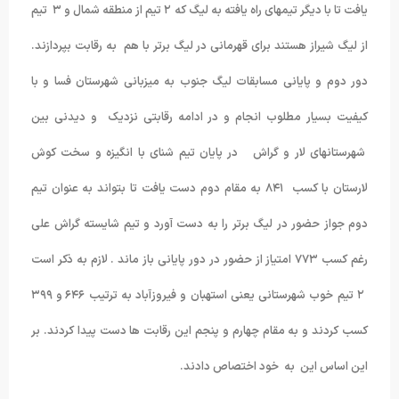
یافت تا با دیگر تیمهای راه یافته به لیگ که ۲ تیم از منطقه شمال و ۳ تیم
از لیگ شیراز هستند برای قهرمانی در لیگ برتر با هم به رقابت بپردازند.
دور دوم و پایانی مسابقات لیگ جنوب به میزبانی شهرستان فسا و با
کیفیت بسیار مطلوب انجام و در ادامه رقابتی نزدیک و دیدنی بین
شهرستانهای لار و گراش در پایان تیم شنای با انگیزه و سخت کوش
لارستان با کسب ۸۴۱ به مقام دوم دست یافت تا بتواند به عنوان تیم
دوم جواز حضور در لیگ برتر را به دست آورد و تیم شایسته گراش علی
رغم کسب ۷۷۳ امتیاز از حضور در دور پایانی باز ماند . لازم به ذکر است
۲ تیم خوب شهرستانی یعنی استهبان و فیروزآباد به ترتیب ۶۴۶ و ۳۹۹
کسب کردند و به مقام چهارم و پنجم این رقابت ها دست پیدا کردند. بر
این اساس این به خود اختصاص دادند.