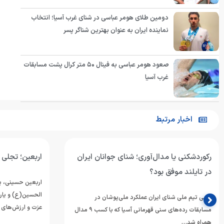
دومین طلای هومر عباسی در شنای غرب آسیا؛ انتخاب
نماینده ایران به عنوان بهترین شناگر پسر
صعود هومر عباسی به فینال ۵۰ متر کرال پشت مسابقات
غرب آسیا
اخبار مرتبط
رکوردشکنی یا مدال‌آوری؛ شنای جوانان ایران
اربعین؛ تجلی م
در تایلند موفق بود؟
اربعین حسینی، یا
الحسین(ع) و یار
مربی تیم ملی شنای ایران عملکرد ملی‌پوشان در
عزت و ارزش‌های 
مسابقات رده‌های سنی قهرمانی آسیا که با کسب ۹ مدال
همراه شد…