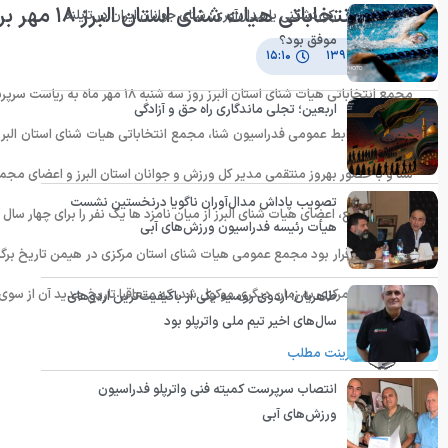
مجمع انتخاباتی هیات شنای استان البرز ١٨ مهر برگزار می شود
رکوردشکنی یا مدال‌آوری؛ شنای جوانان ایران در تایلند
موفق بود؟
۱۶ مهر ۱۳۹۱
۱۵:۱۰
مجمع انتخاباتی هیات شنای استان البرز روز سه شنبه ١٨ مهر ماه به ریاست سرپرست فدراسیون شنا برگزار خواهد شد.
اربعین؛ تجلی ماندگاری راه حق و آزادگی
شنا و با حضور بهروز منتقمی مدیر کل ورزش و جوانان استان البرز و اعضای مجم
تصویب پاداش مدال‌آوران ناگویا درنخستین نشست
در این مجمع، اعضای هیات شنای البرز از میان نامزد ها یک نفر را برای چهار سال
هیأت رئیسه فدراسیون ورزش‌های آبی
پیش از این قرار بود مجمع عمومی هیات شنای استان مرکزی در هیمن تاریخ برگز
شنای استان مرکزی به زمان دیگری موکول شد، که متعاقبا تاریخ جدید آن از سوی
طاهریان: اردوی روسیه یکی از باکیفیت‌ترین اردوهای
سال‌های اخیر تیم ملی واترپلو بود
پرینت مطلب
انتصاب سرپرست کمیته فنی واترپلو فدراسیون
ورزش‌های آبی