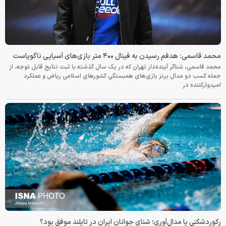
محمد قاسمی: هدفم رسیدن به فینال ۴۰۰ متر بازی‌های آسیایی ناگویاست
محمد قاسمی، شناگر آینده‌دار تهران که در یک سال گذشته با ثبت نتایج قابل توجه، از
جمله کسب دو مدال برنز بازی‌های همبستگی کشورهای اسلامی ریاض و عملکرد
امیدوارکننده در
رکوردشکنی یا مدال‌آوری؛ شنای جوانان ایران در تایلند موفق بود؟