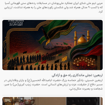
مربی تیم ملی شنای ایران عملکرد ملی‌پوشان در مسابقات رده‌های سنی قهرمانی آسیا
که با کسب ۹ مدال همراه شد ولی شکستن رکوردهای ملی را به همراه نداشت، ارزیابی
کرد.
اربعین؛ تجلی ماندگاری راه حق و آزادگی
اربعین حسینی، یادآور حماسه بزرگ حضرت اباعبدالله الحسین(ع) و یاران وفادارش در
مسیر دفاع از حقیقت، عزت و ارزش‌های انسانی است. حضرت زینب کبری(س) با صبر،
شجاعت و بصیرت مثال‌زدنی،