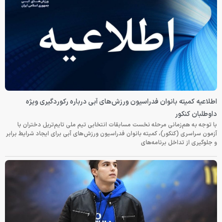
اطلاعیه کمیته بانوان فدراسیون ورزش‌های آبی درباره رکوردگیری ویژه
داوطلبان کنکور
با توجه به هم‌زمانی مرحله نخست مسابقات انتخابی تیم ملی تایم‌تریل دختران با
آزمون سراسری (کنکور)، کمیته بانوان فدراسیون ورزش‌های آبی برای ایجاد شرایط برابر
و جلوگیری از تداخل برنامه‌های