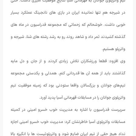
تیم واترپلوی جوانان به قهرمانی آسیا نتایج موفقیت آمیزی داشت. حتی
در شیرجه هم تنها نمانیده ایران در بازی های نانجینگ عملکرد بسیار
خوبی داشت. خوشحالم که زحماتی که مجموعه فدراسیون در ماه های
گذشته کشیدند ثمر داد و شاهد روند رو به رشد رشته های شنا، شیرجه و
واترپلو هستیم.
وی افزود: قطعا ورزشکاران تلاش زیادی کردند و از جان و دل مایه
گذاشتند باید از همه آن ها قدردانی کنم. همدلی و یکدستی مجموعه
تیم‌های جوانان و بزرگسالان واقعا ستودنی بود که زمینه موفقیت تیم
واترپلوی جوانان را در مسابقات قهرمانی آسیا پدید آورد.
سرپرست فدراسیون با اشاره به مدیریت خوب خسرو امینی در کمیته
مسابقات واترپلوی آسیا خاطرنشان کرد: مدیریت خوب خسرو امینی اجازه
نداد هیچ حقی از تیم ایران ضایع شود و واترپلوئیست ها با انگیزه بالا