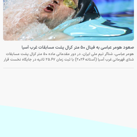
صعود هومر عباسی به فینال ۵۰ متر کرال پشت مسابقات غرب آسیا
هومر عباسی، شناگر تیم ملی ایران، در دور مقدماتی ماده ۵۰ متر کرال پشت مسابقات
شنای قهرمانی غرب آسیا (آستانه ۲۰۲۶) با ثبت زمان ۲۵.۶۷ ثانیه در جایگاه نخست قرار