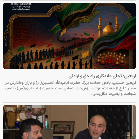
اربعین؛ تجلی ماندگاری راه حق و آزادگی
اربعین حسینی، یادآور حماسه بزرگ حضرت اباعبدالله الحسین(ع) و یاران وفادارش در
مسیر دفاع از حقیقت، عزت و ارزش‌های انسانی است. حضرت زینب کبری(س) با صبر،
شجاعت و بصیرت مثال‌زدنی،