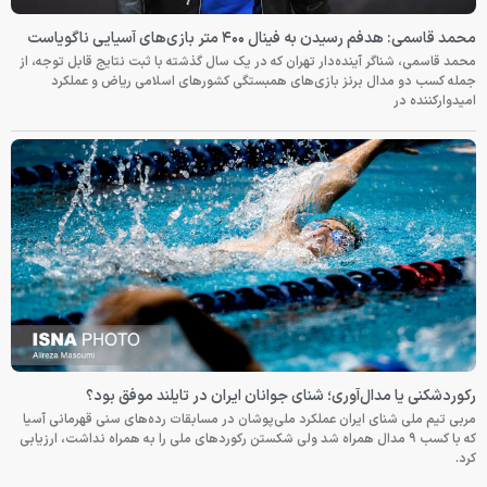
محمد قاسمی: هدفم رسیدن به فینال ۴۰۰ متر بازی‌های آسیایی ناگویاست
محمد قاسمی، شناگر آینده‌دار تهران که در یک سال گذشته با ثبت نتایج قابل توجه، از
جمله کسب دو مدال برنز بازی‌های همبستگی کشورهای اسلامی ریاض و عملکرد
امیدوارکننده در
رکوردشکنی یا مدال‌آوری؛ شنای جوانان ایران در تایلند موفق بود؟
مربی تیم ملی شنای ایران عملکرد ملی‌پوشان در مسابقات رده‌های سنی قهرمانی آسیا
که با کسب ۹ مدال همراه شد ولی شکستن رکوردهای ملی را به همراه نداشت، ارزیابی
کرد.