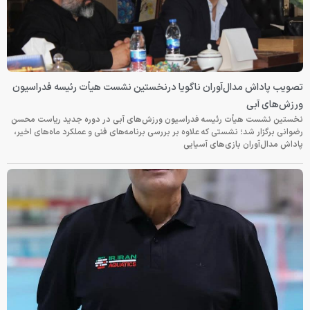
تصویب پاداش مدال‌آوران ناگویا درنخستین نشست هیأت رئیسه فدراسیون
ورزش‌های آبی
نخستین نشست هیأت رئیسه فدراسیون ورزش‌های آبی در دوره جدید ریاست محسن
رضوانی برگزار شد؛ نشستی که علاوه بر بررسی برنامه‌های فنی و عملکرد ماه‌های اخیر،
پاداش مدال‌آوران بازی‌های آسیایی