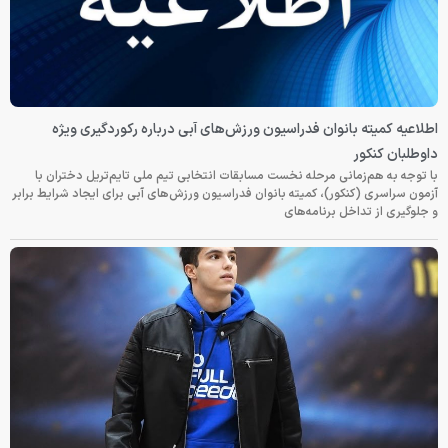
اطلاعیه کمیته بانوان فدراسیون ورزش‌های آبی درباره رکوردگیری ویژه
داوطلبان کنکور
با توجه به هم‌زمانی مرحله نخست مسابقات انتخابی تیم ملی تایم‌تریل دختران با
آزمون سراسری (کنکور)، کمیته بانوان فدراسیون ورزش‌های آبی برای ایجاد شرایط برابر
و جلوگیری از تداخل برنامه‌های