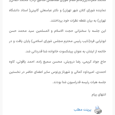
محمد معزالدین(قائم مقام شورای هماهنگی مناطق آزاد)، محمد حقانی(
نماینده شورای کلان شهر تهران) و دکتر عباسعلی گایینی( استاد دانشگاه
تهران) به بیان نقطه نظرات خود پرداختند.
این جلسه با سخنرانی حجت الاسلام و المسلمین سید محمد حسن
ابوترابی فرد(نایب رئیس محترم مجلس شورای اسلامی) پایان یافت و در
خاتمه از ایشان به عنوان پیشکسوت خانواده شنا قدردانی شد.
حاج جواد کریمی، رضا درویش، محسن سمیع زاده، احمد یاقوتی، کاوه
احمدی، امیرداود کمالی و شهرناز ورنوس سایر اعضای حاضر در نخستین
جلسه هیات رئیسه فدراسیون شنا بودند.
انتهای پیام
پرینت مطلب