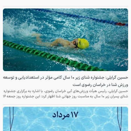
حسین گرایلی: جشنواره شنای زیر ۱۰ سال گامی مؤثر در استعدادیابی و توسعه
ورزش شنا در خراسان رضوی است
حسین گرایلی، رئیس هیأت ورزش‌های آبی خراسان رضوی، با اشاره به برگزاری جشنواره
شنای پسران زیر ۱۰ سال به مناسبت روز جهانی شنا اظهار کرد: این جشنواره روز جمعه‌ ۱۶