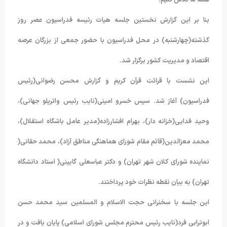
همه ما تلاش کنیم.
بنا بر این گزارش نخستین جلسه هیات رئیسه فدراسیون عصر روز
گذشته(چهارشنبه) در محل فدراسیون با حضور جمعی از بزرگان عرصه
اقتصاد و مدیریت کشور برگزار شد.
این نشست با قرائت قرآن کریم و گزارش محسن رضوانی(رئیس
فدراسیون) آغاز شد. سپس خسرو امینی(نایب رئیس واترپلو جهانی)،
وحید فدایی(خزانه دار)، بهرام افشارزاده(مدیر عامل باشگاه استقلال)،
محمد معزالدین(قائم مقام شورای هماهنگی مناطق آزاد)، محمد حقانی(
نماینده شورای کلان شهر تهران) و دکتر عباسعلی گایینی( استاد دانشگاه
تهران) به بیان نقطه نظرات خود پرداختند.
این جلسه با سخنرانی حجت الاسلام و المسلمین سید محمد حسن
ابوترابی فرد(نایب رئیس محترم مجلس شورای اسلامی) پایان یافت و در