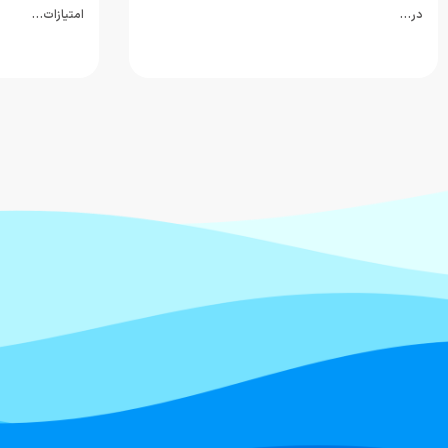
در…
امتیازات…