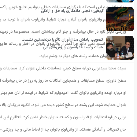
تمام تلاش تیم این است که با برگزاری مسابقات داخلی بتوانیم نتایج خوبی را کس
اربعین؛ تجلی ماندگاری راه حق و آزادگی
دروازه بان تیم واترپلوی بانوان گیلان درباره شرایط واترپلوب بانوان با توجه
ورزشی دیگر تازه در حال پیشرفت و جلو گام برداشتن است. مخصوصا در زمینه ب
تصویب پاداش مدال‌آوران ناگویا درنخستین نشست
شناخته شده است. نمی دانم چرا کمتر از واترپلوی بانوان در اخبار و رسانه ه
هیأت رئیسه فدراسیون ورزش‌های آبی
رشته برای بانوان همانند رشته های دیگر به چشم بیاید.
سیده محنا سیدترابی درباره سطح کیفی مسابقات داخلی عنوان کرد: مسابقات وات
سطح داوری، سطح مسابقات و همچنین امکانات ما روز به روز در حال پیشرفت 
او درباره آینده واترپلوی بانوان گفت: امیدوارم که شرایط در آینده از الان هم بهتر
بانوان حمایت شود، این رشته در سطح کشور دیده می شود، انگیزه بازیکنان بالا 
ترابی درباره انتظارات از فدراسیون و کمیته بانوان خاطر نشان کرد: انتظارم این 
حال تمرینات و آمادگی هستند. از واترپلوی بانوان چه از لحاظ مالی و چه ورزشی