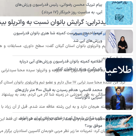
پیام تبریک محسن رضوانی، رئیس فدراسیون ورزش‌های
آبی، به مناسبت روز خبرنگار (۱۷ مرداد)
محنا سیدترابی: گرایش بانوان نسبت به واترپلو ب
کیمیا احمدی سرپرست کمیته شنا هنری بانوان فدراسیون
۲۷ مرداد ۱۳۹۳
۰۹:۰۷
ورزش‌های آبی شد
دروازه بان تیم واترپلوی بانوان استان گیلان گفت: سطح داوری، مسابقات و
پیشرفت کردیم.
اطلاعیه کمیته بانوان فدراسیون ورزش‌های آبی درباره
رکوردگیری ویژه داوطلبان کنکور
به گزارش روابط عمومی فدراسیون شنا، شیرجه و واترپلو؛ سیده محنا سیدترابی درواز
محمد قاسمی: هدفم رسیدن به فینال ۴۰۰ متر بازی‌های
از سن شش سالگی به طور آموزشی در زمینه شنا کار می کردم. بعد به پیشنهاد یک
آسیایی ناگویاست
چقدر این رشته هیجان دارد و به این رشته علاقه مند شدم. قبل از آن زیاد با رشت
رکوردشکنی یا مدال‌آوری؛ شنای جوانان ایران در تایلند
اسکیت هم فعالیت می کردم ولی بعد از انتخاب واترپلو به طور حرفه ای فقط این 
موفق بود؟
او در ادامه بیان کرد: تمرینات ما زیر نظر مربی خوبمان کاسپین استادیان برگزار