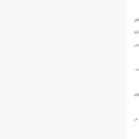
ای
زه
ین
ت.
وی
در