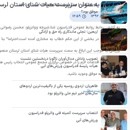
مختاری به عنوان سرپرست هیات شنای استان لر
رکوردشکنی یا مدال‌آوری؛ شنای جوانان ایران در تایلند
موفق بود؟
۷ خرداد ۱۳۹۲
۱۲:۵۹
به گزارش روابط روابط عمومی فدراسیون شنا،شیرجه وواترپلو، محسن رضوانی
اربعین؛ تجلی ماندگاری راه حق و آزادگی
منصوب کرد. در بخشی از این حکم خطاب به مختاری آمده است:احتراما” بنا به 
ورزشی،به موجب این ابلاغ به سمت سرپرست هیات شنای استان لرستان منصوب
تصویب پاداش مدال‌آوران ناگویا درنخستین نشست
مدت سه ماه اقدامات لازم را در خصوص برگزاری مجمع عمومی انتخاب رئیس هیات 
هیأت رئیسه فدراسیون ورزش‌های آبی
در امور محوله موفق وموید باشید.
طاهریان: اردوی روسیه یکی از باکیفیت‌ترین اردوهای
پرینت مطلب
سال‌های اخیر تیم ملی واترپلو بود
انتصاب سرپرست کمیته فنی واترپلو فدراسیون
ورزش‌های آبی