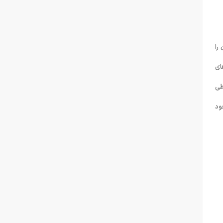
را
ای
طی
ود