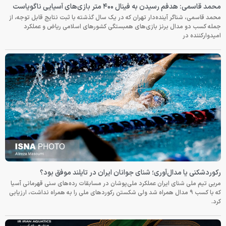
محمد قاسمی: هدفم رسیدن به فینال ۴۰۰ متر بازی‌های آسیایی ناگویاست
محمد قاسمی، شناگر آینده‌دار تهران که در یک سال گذشته با ثبت نتایج قابل توجه، از
جمله کسب دو مدال برنز بازی‌های همبستگی کشورهای اسلامی ریاض و عملکرد
امیدوارکننده در
رکوردشکنی یا مدال‌آوری؛ شنای جوانان ایران در تایلند موفق بود؟
مربی تیم ملی شنای ایران عملکرد ملی‌پوشان در مسابقات رده‌های سنی قهرمانی آسیا
که با کسب ۹ مدال همراه شد ولی شکستن رکوردهای ملی را به همراه نداشت، ارزیابی
کرد.