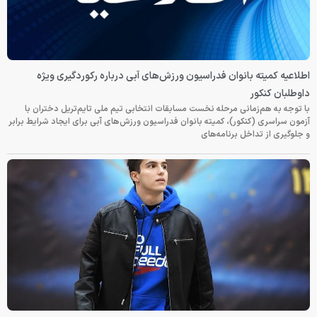
اطلاعیه کمیته بانوان فدراسیون ورزش‌های آبی درباره رکوردگیری ویژه
داوطلبان کنکور
با توجه به هم‌زمانی مرحله نخست مسابقات انتخابی تیم ملی تایم‌تریل دختران با
آزمون سراسری (کنکور)، کمیته بانوان فدراسیون ورزش‌های آبی برای ایجاد شرایط برابر
و جلوگیری از تداخل برنامه‌های