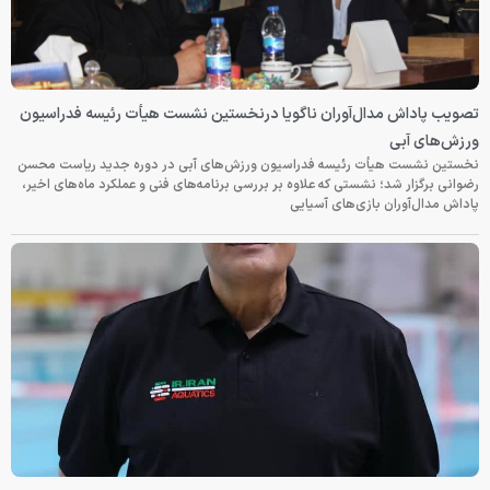
تصویب پاداش مدال‌آوران ناگویا درنخستین نشست هیأت رئیسه فدراسیون
ورزش‌های آبی
نخستین نشست هیأت رئیسه فدراسیون ورزش‌های آبی در دوره جدید ریاست محسن
رضوانی برگزار شد؛ نشستی که علاوه بر بررسی برنامه‌های فنی و عملکرد ماه‌های اخیر،
پاداش مدال‌آوران بازی‌های آسیایی