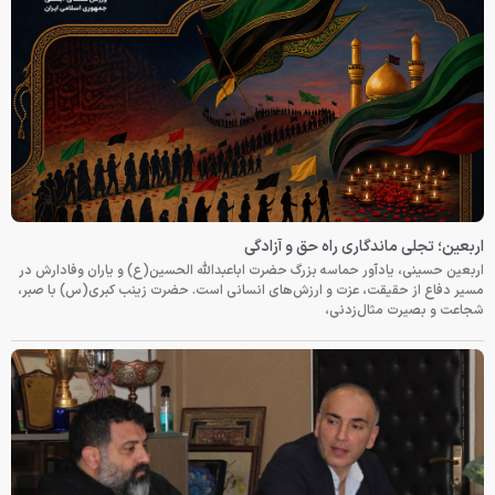
اربعین؛ تجلی ماندگاری راه حق و آزادگی
اربعین حسینی، یادآور حماسه بزرگ حضرت اباعبدالله الحسین(ع) و یاران وفادارش در
مسیر دفاع از حقیقت، عزت و ارزش‌های انسانی است. حضرت زینب کبری(س) با صبر،
شجاعت و بصیرت مثال‌زدنی،