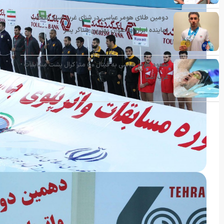
دومین طلای هومر عباسی در شنای غرب آسیا؛ انتخاب
نماینده ایران به عنوان بهترین شناگر پسر
صعود هومر عباسی به فینال ۵۰ متر کرال پشت مسابقات
غرب آسیا