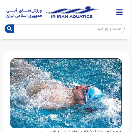
مرحله نخست لیگ شنا آذربایجان شرقی به پایان رسید