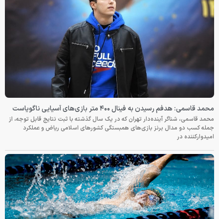
محمد قاسمی: هدفم رسیدن به فینال ۴۰۰ متر بازی‌های آسیایی ناگویاست
محمد قاسمی، شناگر آینده‌دار تهران که در یک سال گذشته با ثبت نتایج قابل توجه، از
جمله کسب دو مدال برنز بازی‌های همبستگی کشورهای اسلامی ریاض و عملکرد
امیدوارکننده در