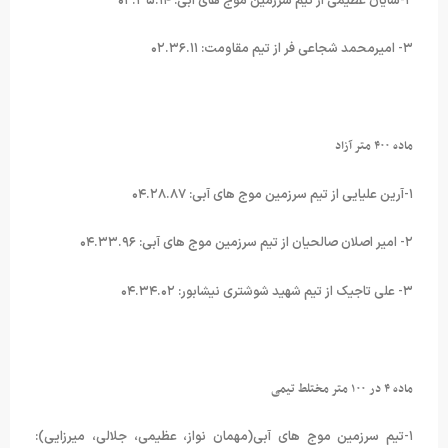
۲-شایان عظیمی از تیم سرزمین موج های آبی: ۰۲.۳۵.۱۴
۳- امیرمحمد شجاعی فر از تیم مقاومت: ۰۲.۳۶.۱۱
ماده ۴۰۰ متر آزاد
۱-آرین علیایی از تیم سرزمین موج های آبی: ۰۴.۲۸.۸۷
۲- امیر اصلان صالحیان از تیم سرزمین موج های آبی: ۰۴.۳۳.۹۶
۳- علی تاجیک از تیم شهید شوشتری نیشابور: ۰۴.۳۴.۰۲
ماده ۴ در ۱۰۰ متر مختلط تیمی
۱-تیم سرزمین موج های آبی(مهمان نواز، عظیمی، جلالی، میرزایی):