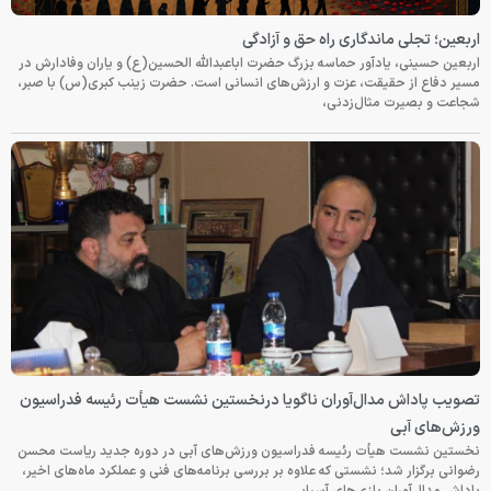
اربعین؛ تجلی ماندگاری راه حق و آزادگی
اربعین حسینی، یادآور حماسه بزرگ حضرت اباعبدالله الحسین(ع) و یاران وفادارش در
مسیر دفاع از حقیقت، عزت و ارزش‌های انسانی است. حضرت زینب کبری(س) با صبر،
شجاعت و بصیرت مثال‌زدنی،
تصویب پاداش مدال‌آوران ناگویا درنخستین نشست هیأت رئیسه فدراسیون
ورزش‌های آبی
نخستین نشست هیأت رئیسه فدراسیون ورزش‌های آبی در دوره جدید ریاست محسن
رضوانی برگزار شد؛ نشستی که علاوه بر بررسی برنامه‌های فنی و عملکرد ماه‌های اخیر،
پاداش مدال‌آوران بازی‌های آسیایی