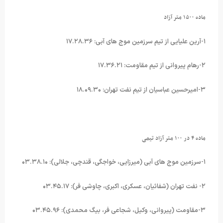
ماده ۱۵۰۰ متر آزاد
۱-آرین علیایی از تیم سرزمین موج های آبی: ۱۷.۲۸.۳۶
۲-رهام پیروانی از تیم مقاومت: ۱۷.۳۶.۲۱
۳-امیرحسین عباسیان از تیم نفت تهران: ۱۸.۰۹.۳۰
ماده ۴ در ۱۰۰ متر آزاد تیمی
۱-سرزمین موج های آبی (میرزایی، خواجگی، قندچی، جلالی): ۰۳.۳۸.۱۰
۲- نفت تهران (شفائیان، عسکری، اکبری، چاوشی فر): ۰۳.۴۵.۱۷
۳-مقاومت (پیروانی، وکیل، شجاعی فر، بیگ محمدی): ۰۳.۴۵.۹۶