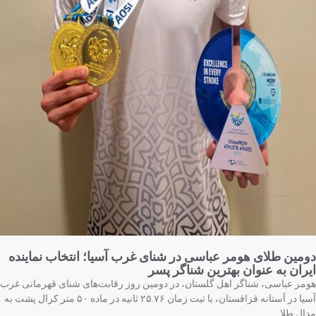
مین طلای هومر عباسی در شنای غرب آسیا؛ انتخاب نماینده
ران به عنوان بهترین شناگر پسر
مر عباسی، شناگر اهل گلستان، در دومین روز رقابت‌های شنای قهرمانی غرب
آسیا در آستانه قزاقستان، با ثبت زمان ۲۵.۷۶ ثانیه در ماده ۵۰ متر کرال پشت به
ال طلا