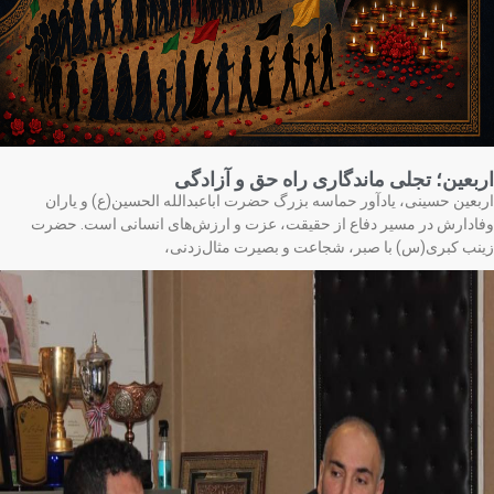
بعین؛ تجلی ماندگاری راه حق و آزادگی
بعین حسینی، یادآور حماسه بزرگ حضرت اباعبدالله الحسین(ع) و یاران
ادارش در مسیر دفاع از حقیقت، عزت و ارزش‌های انسانی است. حضرت
نب کبری(س) با صبر، شجاعت و بصیرت مثال‌زدنی،