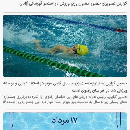
گزارش تصویری حضور معاون وزیر ورزش در استخر قهرمانی آزادی
حسین گرایلی: جشنواره شنای زیر ۱۰ سال گامی مؤثر در استعدادیابی و توسعه
ورزش شنا در خراسان رضوی است
حسین گرایلی، رئیس هیأت ورزش‌های آبی خراسان رضوی، با اشاره به برگزاری جشنواره
شنای پسران زیر ۱۰ سال به مناسبت روز جهانی شنا اظهار کرد: این جشنواره روز جمعه‌ ۱۶