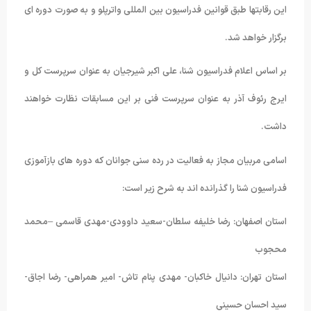
این رقابتها طبق قوانین فدراسیون بین المللی واترپلو و به صورت دوره ای
برگزار خواهد شد.
بر اساس اعلام فدراسیون شنا، علی اکبر شیرجیان به عنوان سرپرست کل و
ایرج رئوف آذر به عنوان سرپرست فنی بر این مسابقات نظارت خواهند
داشت.
اسامی مربیان مجاز به فعالیت در رده سنی جوانان که دوره های بازآموزی
فدراسیون شنا را گذرانده اند به شرح زیر است:
استان اصفهان: رضا خلیفه سلطان-سعید داوودی-مهدی قاسمی –محمد
محجوب
استان تهران: دانیال خاکبان- مهدی پنام تاش- امیر همراهی- رضا اجاق-
سید احسان حسینی