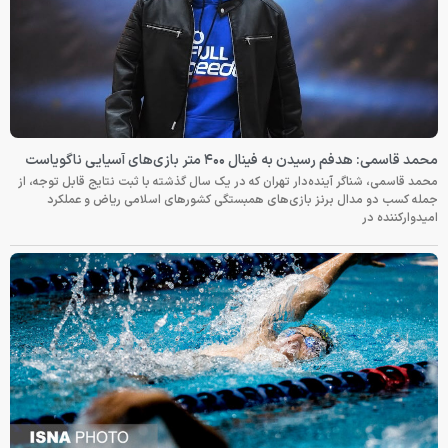
محمد قاسمی: هدفم رسیدن به فینال ۴۰۰ متر بازی‌های آسیایی ناگویاست
محمد قاسمی، شناگر آینده‌دار تهران که در یک سال گذشته با ثبت نتایج قابل توجه، از
جمله کسب دو مدال برنز بازی‌های همبستگی کشورهای اسلامی ریاض و عملکرد
امیدوارکننده در