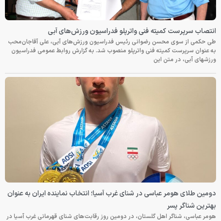
انتصاب سرپرست کمیته فنی واترپلو فدراسیون ورزش‌های آبی
طی حکمی از سوی محسن رضوانی رئیس فدراسیون ورزش‌های آبی، علی آقاجان‌محب
به عنوان سرپرست کمیته فنی واترپلو منصوب شد. به گزارش روابط عمومی فدراسیون
ورزشهای آبی، در متن این
دومین طلای هومر عباسی در شنای غرب آسیا؛ انتخاب نماینده ایران به عنوان
بهترین شناگر پسر
هومر عباسی، شناگر اهل گلستان، در دومین روز رقابت‌های شنای قهرمانی غرب آسیا در