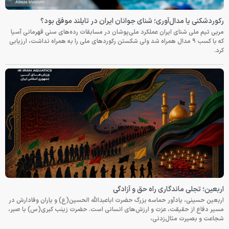
رکوردشکنی یا مدال‌آوری؛ شنای جوانان ایران در تایلند موفق بود؟
مربی تیم ملی شنای ایران عملکرد ملی‌پوشان در مسابقات رده‌های سنی قهرمانی آسیا
که با کسب ۹ مدال همراه شد ولی شکستن رکوردهای ملی را به همراه نداشت، ارزیابی
کرد.
اربعین؛ تجلی ماندگاری راه حق و آزادگی
اربعین حسینی، یادآور حماسه بزرگ حضرت اباعبدالله الحسین(ع) و یاران وفادارش در
مسیر دفاع از حقیقت، عزت و ارزش‌های انسانی است. حضرت زینب کبری(س) با صبر،
شجاعت و بصیرت مثال‌زدنی،