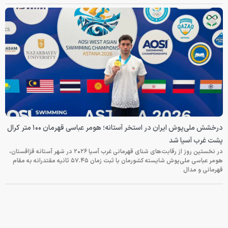
درخشش ملی‌پوش ایران در استخر آستانه؛ هومر عباسی قهرمان ۱۰۰ متر کرال
پشت غرب آسیا شد
در نخستین روز از رقابت‌های شنای قهرمانی غرب آسیا ۲۰۲۶ در شهر آستانه قزاقستان،
هومر عباسی ملی‌پوش شایسته کشورمان با ثبت زمان ۵۷.۴۵ ثانیه مقتدرانه به مقام
قهرمانی و مدال