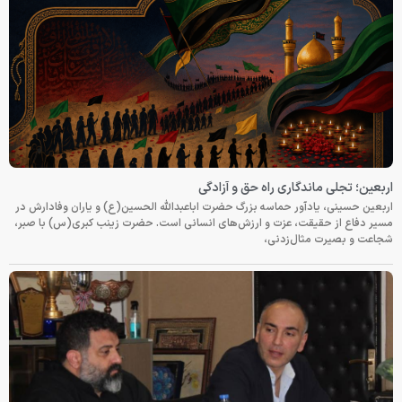
اربعین؛ تجلی ماندگاری راه حق و آزادگی
اربعین حسینی، یادآور حماسه بزرگ حضرت اباعبدالله الحسین(ع) و یاران وفادارش در
مسیر دفاع از حقیقت، عزت و ارزش‌های انسانی است. حضرت زینب کبری(س) با صبر،
شجاعت و بصیرت مثال‌زدنی،