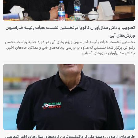
تصویب پاداش مدال‌آوران ناگویا درنخستین نشست هیأت رئیسه فدراسیون
ورزش‌های آبی
نخستین نشست هیأت رئیسه فدراسیون ورزش‌های آبی در دوره جدید ریاست محسن
رضوانی برگزار شد؛ نشستی که علاوه بر بررسی برنامه‌های فنی و عملکرد ماه‌های اخیر،
پاداش مدال‌آوران بازی‌های آسیایی
طاهریان: اردوی روسیه یکی از باکیفیت‌ترین اردوهای سال‌های اخیر تیم ملی