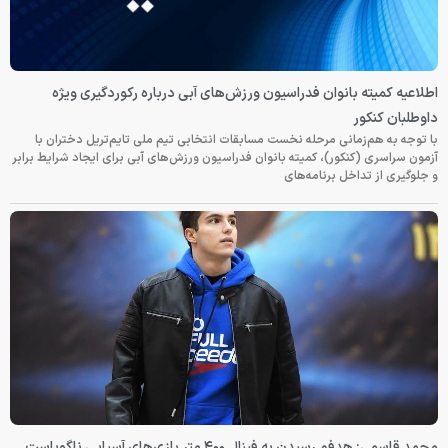
اطلاعیه کمیته بانوان فدراسیون ورزش‌های آبی درباره رکوردگیری ویژه
داوطلبان کنکور
با توجه به هم‌زمانی مرحله نخست مسابقات انتخابی تیم ملی تایم‌تریل دختران با
آزمون سراسری (کنکور)، کمیته بانوان فدراسیون ورزش‌های آبی برای ایجاد شرایط برابر
و جلوگیری از تداخل برنامه‌های
محمد قاسمی: هدفم رسیدن به فینال ۴۰۰ متر بازی‌های آسیایی ناگویاست